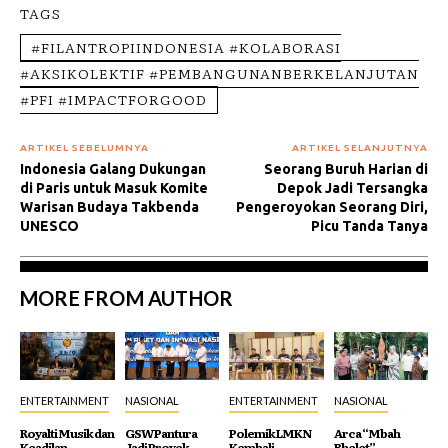
TAGS
#FILANTROPIINDONESIA #KOLABORASI
#AKSIKOLEKTIF #PEMBANGUNANBERKELANJUTAN
#PFI #IMPACTFORGOOD
ARTIKEL SEBELUMNYA
ARTIKEL SELANJUTNYA
Indonesia Galang Dukungan
Seorang Buruh Harian di
di Paris untuk Masuk Komite
Depok Jadi Tersangka
Warisan Budaya Takbenda
Pengeroyokan Seorang Diri,
UNESCO
Picu Tanda Tanya
MORE FROM AUTHOR
ENTERTAINMENT
NASIONAL
ENTERTAINMENT
NASIONAL
Royalti Musik dan
GSW Pantura
Polemik LMKN
Arca “Mbah
Keadilan
Jadi Proyek
Kembali
Bhelet”