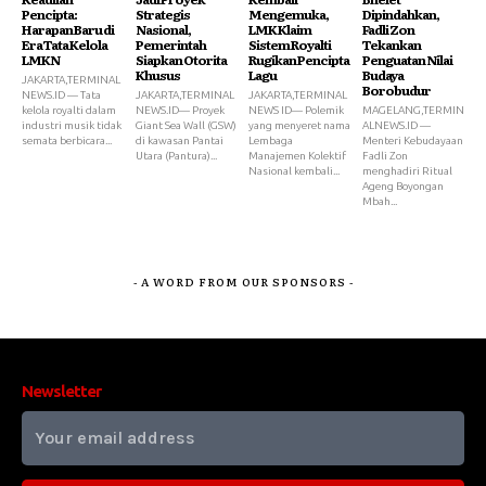
Pencipta:
Strategis
Mengemuka,
Dipindahkan,
Harapan Baru di
Nasional,
LMK Klaim
Fadli Zon
Era Tata Kelola
Pemerintah
Sistem Royalti
Tekankan
LMKN
Siapkan Otorita
Rugikan Pencipta
Penguatan Nilai
Khusus
Lagu
Budaya
JAKARTA,TERMINAL
Borobudur
NEWS.ID — Tata
JAKARTA,TERMINAL
JAKARTA,TERMINAL
kelola royalti dalam
NEWS.ID— Proyek
NEWS ID— Polemik
MAGELANG,TERMIN
industri musik tidak
Giant Sea Wall (GSW)
yang menyeret nama
ALNEWS.ID —
semata berbicara...
di kawasan Pantai
Lembaga
Menteri Kebudayaan
Utara (Pantura)...
Manajemen Kolektif
Fadli Zon
Nasional kembali...
menghadiri Ritual
Ageng Boyongan
Mbah...
- A WORD FROM OUR SPONSORS -
Newsletter