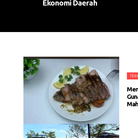
Ekonomi Daerah
TRA
Meni
Gun
Mah