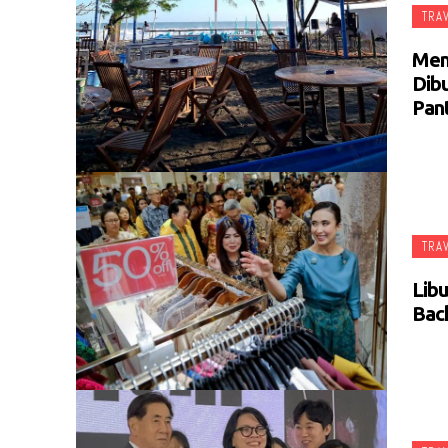
TRA
Mem
Dib
Pan
TRA
Lib
Back