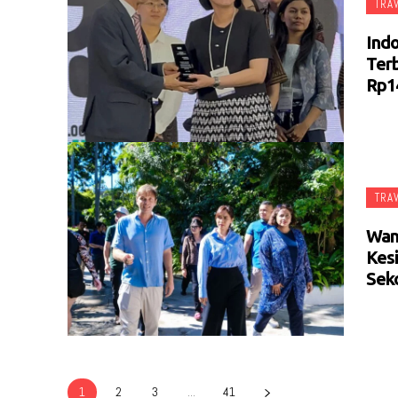
TRA
Ind
Terb
Rp14
TRA
Wam
Kes
Sek
1
2
3
...
41