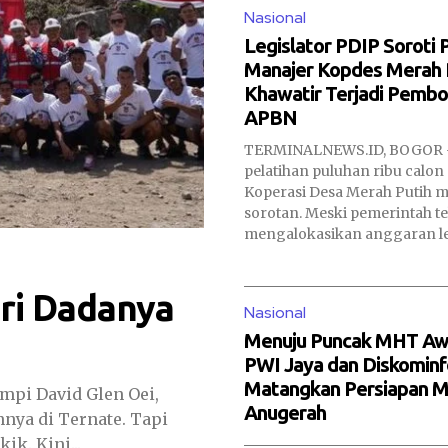
Nasional
Legislator PDIP Soroti
Manajer Kopdes Merah P
Khawatir Terjadi Pemb
APBN
TERMINALNEWS.ID, BOGOR 
pelatihan puluhan ribu calon
Koperasi Desa Merah Putih m
sorotan. Meski pemerintah te
mengalokasikan anggaran lebi
ari Dadanya
Nasional
Menuju Puncak MHT Awa
PWI Jaya dan Diskominf
Matangkan Persiapan 
pi David Glen Oei,
Anugerah
ya di Ternate. Tapi
ik. Kini...