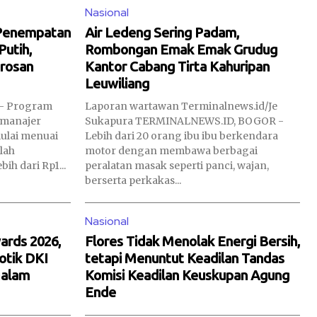
Nasional
 Penempatan
Air Ledeng Sering Padam,
utih,
Rombongan Emak Emak Grudug
orosan
Kantor Cabang Tirta Kahuripan
Leuwiliang
- Program
Laporan wartawan Terminalnews.id/Je
 manajer
Sukapura TERMINALNEWS.ID, BOGOR -
ulai menuai
Lebih dari 20 orang ibu ibu berkendara
lah
motor dengan membawa berbagai
h dari Rp1...
peralatan masak seperti panci, wajan,
berserta perkakas...
Nasional
rds 2026,
Flores Tidak Menolak Energi Bersih,
otik DKI
tetapi Menuntut Keadilan Tandas
Malam
Komisi Keadilan Keuskupan Agung
Ende