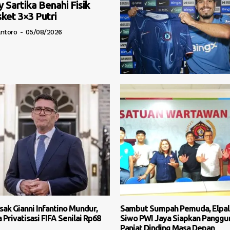
 Sartika Benahi Fisik
ket 3×3 Putri
antoro
-
05/08/2026
sak Gianni Infantino Mundur,
Sambut Sumpah Pemuda, Elpal
 Privatisasi FIFA Senilai Rp68
Siwo PWI Jaya Siapkan Panggu
Panjat Dinding Masa Depan