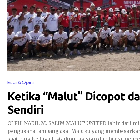
Esai & Opini
Ketika “Malut” Dicopot d
Sendiri
OLEH: NABIL M. SALIM MALUT UNITED lahir dari mim
pengusaha tambang asal Maluku yang membesarkann
saat naik ke Liga 1, stadion tak siap dan biaya mencek