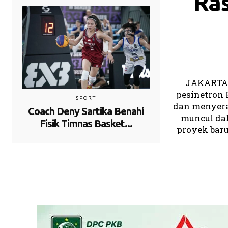
Ras
JAKARTA,
pesinetron 
SPORT
dan menyera
Coach Deny Sartika Benahi
muncul dal
Fisik Timnas Basket...
proyek baru