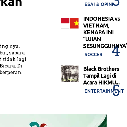
rkan
ESAI & OPINI
INDONESIA vs
VIETNAM,
KENAPA INI
“UJIAN
SESUNGGUHNYA”
ing nya,
ut, sabara
SOCCER
 tidak lagi
icara. Di
Black Brothers
berperan...
Tampil Lagi di
Acara HIKMU...
ENTERTAINMENT