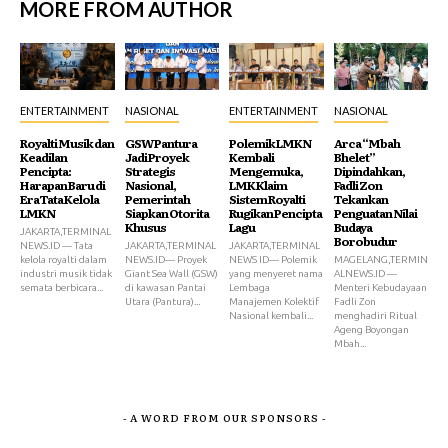
MORE FROM AUTHOR
ENTERTAINMENT
NASIONAL
ENTERTAINMENT
NASIONAL
Royalti Musik dan
GSW Pantura
Polemik LMKN
Arca “Mbah
Keadilan
Jadi Proyek
Kembali
Bhelet”
Pencipta:
Strategis
Mengemuka,
Dipindahkan,
Harapan Baru di
Nasional,
LMK Klaim
Fadli Zon
Era Tata Kelola
Pemerintah
Sistem Royalti
Tekankan
LMKN
Siapkan Otorita
Rugikan Pencipta
Penguatan Nilai
Khusus
Lagu
Budaya
JAKARTA,TERMINAL
Borobudur
NEWS.ID — Tata
JAKARTA,TERMINAL
JAKARTA,TERMINAL
kelola royalti dalam
NEWS.ID— Proyek
NEWS ID— Polemik
MAGELANG,TERMIN
industri musik tidak
Giant Sea Wall (GSW)
yang menyeret nama
ALNEWS.ID —
semata berbicara...
di kawasan Pantai
Lembaga
Menteri Kebudayaan
Utara (Pantura)...
Manajemen Kolektif
Fadli Zon
Nasional kembali...
menghadiri Ritual
Ageng Boyongan
Mbah...
- A WORD FROM OUR SPONSORS -