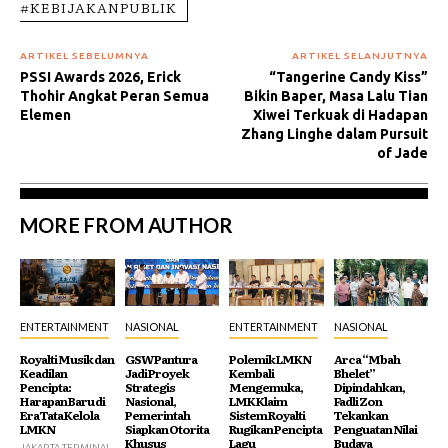
#KEBIJAKANPUBLIK
ARTIKEL SEBELUMNYA
ARTIKEL SELANJUTNYA
PSSI Awards 2026, Erick
“Tangerine Candy Kiss”
Thohir Angkat Peran Semua
Bikin Baper, Masa Lalu Tian
Elemen
Xiwei Terkuak di Hadapan
Zhang Linghe dalam Pursuit
of Jade
MORE FROM AUTHOR
ENTERTAINMENT
NASIONAL
ENTERTAINMENT
NASIONAL
Royalti Musik dan
GSW Pantura
Polemik LMKN
Arca “Mbah
Keadilan
Jadi Proyek
Kembali
Bhelet”
Pencipta:
Strategis
Mengemuka,
Dipindahkan,
Harapan Baru di
Nasional,
LMK Klaim
Fadli Zon
Era Tata Kelola
Pemerintah
Sistem Royalti
Tekankan
LMKN
Siapkan Otorita
Rugikan Pencipta
Penguatan Nilai
Khusus
Lagu
Budaya
JAKARTA,TERMINAL