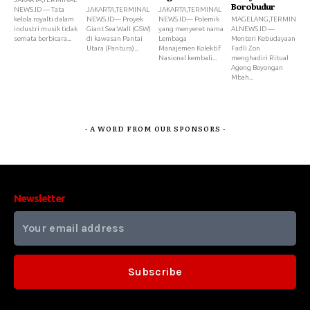
Borobudur
NEWS.ID — Tata
JAKARTA,TERMINAL
JAKARTA,TERMINAL
kelola royalti dalam
NEWS.ID— Proyek
NEWS ID— Polemik
MAGELANG,TERMIN
industri musik tidak
Giant Sea Wall (GSW)
yang menyeret nama
ALNEWS.ID —
semata berbicara...
di kawasan Pantai
Lembaga
Menteri Kebudayaan
Utara (Pantura)...
Manajemen Kolektif
Fadli Zon
Nasional kembali...
menghadiri Ritual
Ageng Boyongan
Mbah...
- A WORD FROM OUR SPONSORS -
Newsletter
Subscribe