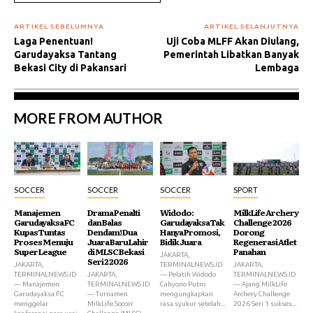
ARTIKEL SEBELUMNYA
ARTIKEL SELANJUTNYA
Laga Penentuan!
Uji Coba MLFF Akan Diulang,
Garudayaksa Tantang
Pemerintah Libatkan Banyak
Bekasi City di Pakansari
Lembaga
MORE FROM AUTHOR
SOCCER
SOCCER
SOCCER
SPORT
Manajemen
Drama Penalti
Widodo:
MilkLife Archery
Garudayaksa FC
dan Balas
Garudayaksa Tak
Challenge 2026
Kupas Tuntas
Dendam! Dua
Hanya Promosi,
Dorong
Proses Menuju
Juara Baru Lahir
Bidik Juara
Regenerasi Atlet
Super League
di MLSC Bekasi
Panahan
JAKARTA,
Seri 2 2026
JAKARTA,
TERMINALNEWS.ID
JAKARTA,
TERMINALNEWS.ID
JAKARTA,
— Pelatih Widodo
TERMINALNEWS.ID
— Manajemen
TERMINALNEWS.ID
Cahyono Putro
— Ajang MilkLife
Garudayaksa FC
— Turnamen
mengungkapkan
Archery Challenge
menggelar
MilkLife Soccer
rasa syukur setelah...
2026 Seri 1 sukses...