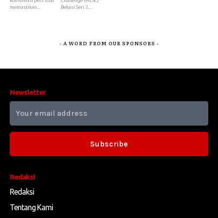
konferensi pers usai
Challenge (MLSC)
memastikan...
Bekasi Seri 2...
- A WORD FROM OUR SPONSORS -
Newsletter
Subscribe
Redaksi
Redaksi
Tentang Kami