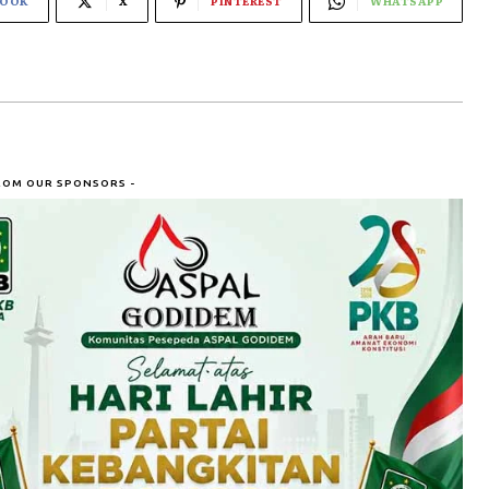
BOOK
X
PINTEREST
WHATSAPP
ROM OUR SPONSORS -