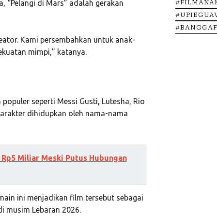
#FILMANA
, “Pelangi di Mars” adalah gerakan
#UPIEGUA
#BANGGAF
reator. Kami persembahkan untuk anak-
kuatan mimpi,” katanya.
a populer seperti Messi Gusti, Lutesha, Rio
karakter dihidupkan oleh nama-nama
Rp5 Miliar Meski Putus Hubungan
ain ini menjadikan film tersebut sebagai
 di musim Lebaran 2026.