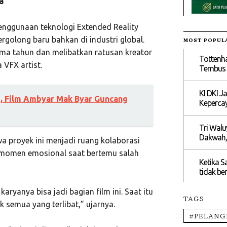
a
penggunaan teknologi Extended Reality
rgolong baru bahkan di industri global.
MOST POPUL
ima tahun dan melibatkan ratusan kreator
Tottenh
 VFX artist.
Tembus R
KI DKI J
p, Film Ambyar Mak Byar Guncang
Kepercay
Tri Walu
Dakwah,
proyek ini menjadi ruang kolaborasi
g momen emosional saat bertemu salah
Ketika S
tidak be
aryanya bisa jadi bagian film ini. Saat itu
TAGS
ik semua yang terlibat,” ujarnya.
#PELANG