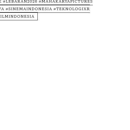
K #LEBARAN2026 #MAHAKARYAPICTURES
VA #SINEMAINDONESIA #TEKNOLOGIXR
ILMINDONESIA