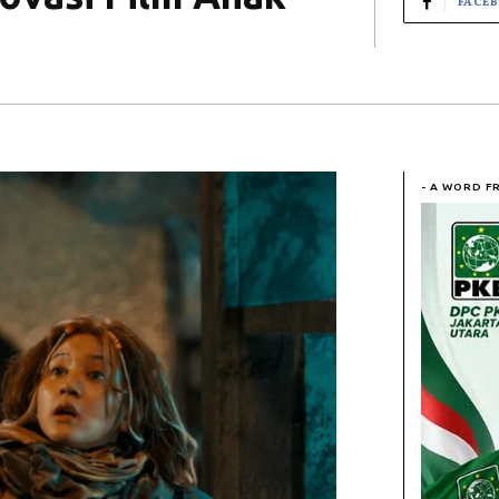
FACE
- A WORD F