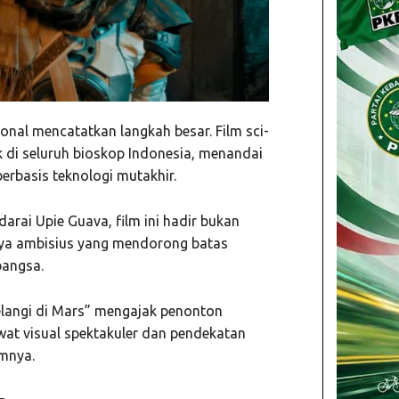
onal mencatatkan langkah besar. Film sci-
ak di seluruh bioskop Indonesia, menandai
rbasis teknologi mutakhir.
arai Upie Guava, film ini hadir bukan
rya ambisius yang mendorong batas
bangsa.
elangi di Mars” mengajak penonton
wat visual spektakuler dan pendekatan
umnya.