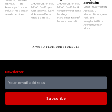
JAKARTA,TERMINAL
Borobudur
NEWS.ID — Tata
JAKARTA,TERMINAL
JAKARTA,TERMINAL
kelola royalti dalam
NEWS.ID— Proyek
NEWS ID— Polemik
MAGELANG,TERMIN
industri musik tidak
Giant Sea Wall (GSW)
yang menyeret nama
ALNEWS.ID —
semata berbicara...
di kawasan Pantai
Lembaga
Menteri Kebudayaan
Utara (Pantura)...
Manajemen Kolektif
Fadli Zon
Nasional kembali...
menghadiri Ritual
Ageng Boyongan
Mbah...
- A WORD FROM OUR SPONSORS -
Newsletter
Subscribe