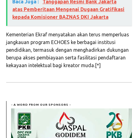
Baca Juga :
Tanggapan Resmi Bank Jakarta
atas Pemberitaan Mengenai Dugaan Gratifikasi
kepada Komisioner BAZNAS DKI Jakarta
Kementerian Ekraf menyatakan akan terus memperluas
jangkauan program ECHOES ke berbagai institusi
pendidikan, termasuk dengan menghadirkan dukungan
berupa akses pembiayaan serta fasilitasi pendaftaran
kekayaan intelektual bagi kreator muda.[*]
- A WORD FROM OUR SPONSORS -