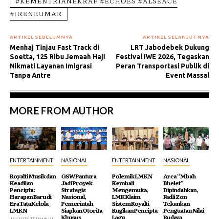
#KEMENTRIANEKRAF #ECHOES #ALSEACE
#IRENEUMAR
ARTIKEL SEBELUMNYA
ARTIKEL SELANJUTNYA
Menhaj Tinjau Fast Track di
LRT Jabodebek Dukung
Soetta, 125 Ribu Jemaah Haji
Festival IWE 2026, Tegaskan
Nikmati Layanan Imigrasi
Peran Transportasi Publik di
Tanpa Antre
Event Massal
MORE FROM AUTHOR
ENTERTAINMENT
NASIONAL
ENTERTAINMENT
NASIONAL
Royalti Musik dan
GSW Pantura
Polemik LMKN
Arca “Mbah
Keadilan
Jadi Proyek
Kembali
Bhelet”
Pencipta:
Strategis
Mengemuka,
Dipindahkan,
Harapan Baru di
Nasional,
LMK Klaim
Fadli Zon
Era Tata Kelola
Pemerintah
Sistem Royalti
Tekankan
LMKN
Siapkan Otorita
Rugikan Pencipta
Penguatan Nilai
Khusus
Lagu
Budaya