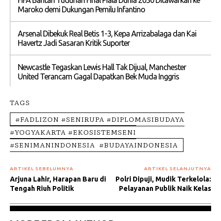
FIFA Bantah Tuduhan Final Piala Dunia 2030 Ditawarkan ke
Maroko demi Dukungan Pemilu Infantino
Arsenal Dibekuk Real Betis 1-3, Kepa Arrizabalaga dan Kai
Havertz Jadi Sasaran Kritik Suporter
Newcastle Tegaskan Lewis Hall Tak Dijual, Manchester
United Terancam Gagal Dapatkan Bek Muda Inggris
TAGS
#FADLIZON #SENIRUPA #DIPLOMASIBUDAYA
#YOGYAKARTA #EKOSISTEMSENI
#SENIMANINDONESIA #BUDAYAINDONESIA
ARTIKEL SEBELUMNYA
ARTIKEL SELANJUTNYA
Arjuna Lahir, Harapan Baru di
Polri Dipuji, Mudik Terkelola:
Tengah Riuh Politik
Pelayanan Publik Naik Kelas