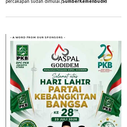
percakapan sudah dimulai.|
SumberKemenbudRI
- A WORD FROM OUR SPONSORS -