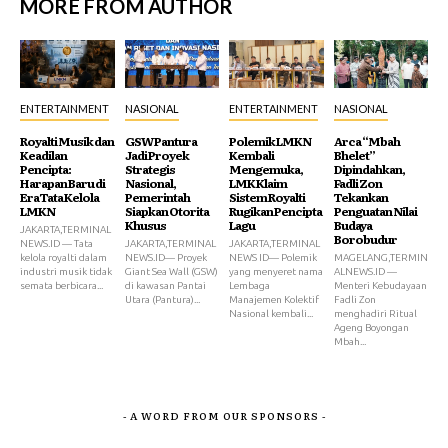
MORE FROM AUTHOR
ENTERTAINMENT
NASIONAL
ENTERTAINMENT
NASIONAL
Royalti Musik dan
GSW Pantura
Polemik LMKN
Arca “Mbah
Keadilan
Jadi Proyek
Kembali
Bhelet”
Pencipta:
Strategis
Mengemuka,
Dipindahkan,
Harapan Baru di
Nasional,
LMK Klaim
Fadli Zon
Era Tata Kelola
Pemerintah
Sistem Royalti
Tekankan
LMKN
Siapkan Otorita
Rugikan Pencipta
Penguatan Nilai
Khusus
Lagu
Budaya
JAKARTA,TERMINAL
Borobudur
NEWS.ID — Tata
JAKARTA,TERMINAL
JAKARTA,TERMINAL
kelola royalti dalam
NEWS.ID— Proyek
NEWS ID— Polemik
MAGELANG,TERMIN
industri musik tidak
Giant Sea Wall (GSW)
yang menyeret nama
ALNEWS.ID —
semata berbicara...
di kawasan Pantai
Lembaga
Menteri Kebudayaan
Utara (Pantura)...
Manajemen Kolektif
Fadli Zon
Nasional kembali...
menghadiri Ritual
Ageng Boyongan
Mbah...
- A WORD FROM OUR SPONSORS -