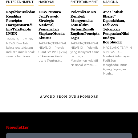
ENTERTAINMENT
NASIONAL
ENTERTAINMENT
NASIONAL
Royalti Musik dan
GSW Pantura
Polemik LMKN
Arca “Mbah
Keadilan
Jadi Proyek
Kembali
Bhelet”
Pencipta:
Strategis
Mengemuka,
Dipindahkan,
Harapan Baru di
Nasional,
LMK Klaim
Fadli Zon
Era Tata Kelola
Pemerintah
Sistem Royalti
Tekankan
LMKN
Siapkan Otorita
Rugikan Pencipta
Penguatan Nilai
Khusus
Lagu
Budaya
JAKARTA,TERMINAL
Borobudur
NEWS.ID — Tata
JAKARTA,TERMINAL
JAKARTA,TERMINAL
kelola royalti dalam
NEWS.ID— Proyek
NEWS ID— Polemik
MAGELANG,TERMIN
industri musik tidak
Giant Sea Wall (GSW)
yang menyeret nama
ALNEWS.ID —
semata berbicara...
di kawasan Pantai
Lembaga
Menteri Kebudayaan
Utara (Pantura)...
Manajemen Kolektif
Fadli Zon
Nasional kembali...
menghadiri Ritual
Ageng Boyongan
Mbah...
- A WORD FROM OUR SPONSORS -
Newsletter