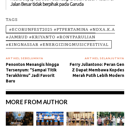
Jalan Besar tidak berpihak pada Garuda
TAGS
#ECORUNFEST2025 #PTPERTAMINA #NDXA.K.A
#JAMRUD #KRIYANTO #RONYPARULIAN
#KINGNASSAR #ENERGIZINGMUSICFESTIVAL
ARTIKEL SEBELUMNYA
ARTIKEL SELANJUTNYA
Penonton Menangis hingga
Ferry Juliantono: Peran Gen
Tersenyum: “Sampai Titik
Z Dapat Membawa Kopdes
Terakhirmu” Jadi Favorit
Merah Putih Lebih Modern
Baru
MORE FROM AUTHOR