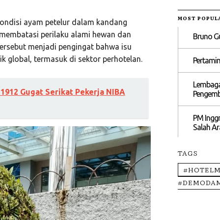
MOST POPUL
i kondisi ayam petelur dalam kandang
na membatasi perilaku alami hewan dan
Bruno G
tersebut menjadi pengingat bahwa isu
k global, termasuk di sektor perhotelan.
Pertami
Lembaga 
1912 Gugat Serikat Pekerja NIBA
Pengemb
PM Inggr
Salah A
TAGS
#HOTELM
#DEMODA