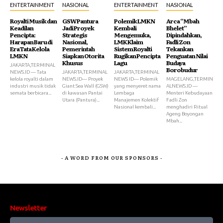
ENTERTAINMENT
NASIONAL
ENTERTAINMENT
NASIONAL
Royalti Musik dan
GSW Pantura
Polemik LMKN
Arca “Mbah
Keadilan
Jadi Proyek
Kembali
Bhelet”
Pencipta:
Strategis
Mengemuka,
Dipindahkan,
Harapan Baru di
Nasional,
LMK Klaim
Fadli Zon
Era Tata Kelola
Pemerintah
Sistem Royalti
Tekankan
LMKN
Siapkan Otorita
Rugikan Pencipta
Penguatan Nilai
Khusus
Lagu
Budaya
JAKARTA,TERMINAL
Borobudur
NEWS.ID — Tata
JAKARTA,TERMINAL
JAKARTA,TERMINAL
kelola royalti dalam
NEWS.ID— Proyek
NEWS ID— Polemik
MAGELANG,TERMIN
industri musik tidak
Giant Sea Wall (GSW)
yang menyeret nama
ALNEWS.ID —
semata berbicara...
di kawasan Pantai
Lembaga
Menteri Kebudayaan
Utara (Pantura)...
Manajemen Kolektif
Fadli Zon
Nasional kembali...
menghadiri Ritual
Ageng Boyongan
Mbah...
- A WORD FROM OUR SPONSORS -
Newsletter