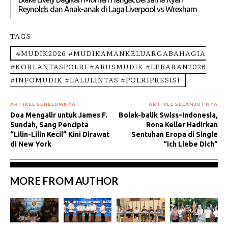
Reynolds dan Anak-anak di Laga Liverpool vs Wrexham
TAGS
#MUDIK2026 #MUDIKAMANKELUARGABAHAGIA
#KORLANTASPOLRI #ARUSMUDIK #LEBARAN2026
#INFOMUDIK #LALULINTAS #POLRIPRESISI
ARTIKEL SEBELUMNYA
ARTIKEL SELANJUTNYA
Doa Mengalir untuk James F.
Bolak-balik Swiss–Indonesia,
Sundah, Sang Pencipta
Rona Keller Hadirkan
“Lilin-Lilin Kecil” Kini Dirawat
Sentuhan Eropa di Single
di New York
“Ich Liebe Dich”
MORE FROM AUTHOR