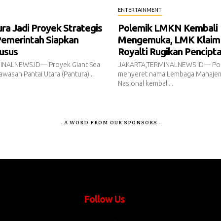
ENTERTAINMENT
a Jadi Proyek Strategis
Polemik LMKN Kembali
Pemerintah Siapkan
Mengemuka, LMK Klaim
usus
Royalti Rugikan Pencipt
INALNEWS.ID— Proyek Giant Sea
JAKARTA,TERMINALNEWS ID— Pol
awasan Pantai Utara (Pantura)...
menyeret nama Lembaga Manajem
Nasional kembali...
- A WORD FROM OUR SPONSORS -
Follow Us