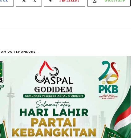
BOOK
X
PINTEREST
WHATSAPP
ROM OUR SPONSORS -