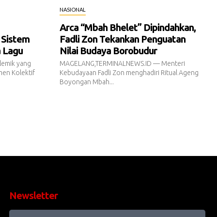
NASIONAL
Arca “Mbah Bhelet” Dipindahkan,
 Sistem
Fadli Zon Tekankan Penguatan
a Lagu
Nilai Budaya Borobudur
emik yang
MAGELANG,TERMINALNEWS.ID — Menteri
en Kolektif
Kebudayaan Fadli Zon menghadiri Ritual Ageng
Boyongan Mbah...
Newsletter