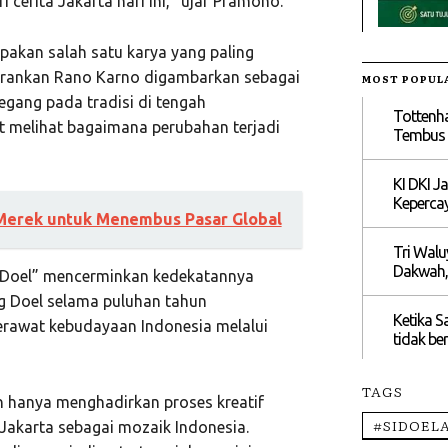
 cerita Jakarta hari ini,” ujar Pramono.
akan salah satu karya yang paling
erankan Rano Karno digambarkan sebagai
MOST POPUL
egang pada tradisi di tengah
Tottenh
t melihat bagaimana perubahan terjadi
Tembus R
KI DKI J
Kepercay
Merek untuk Menembus Pasar Global
Tri Walu
Dakwah,
 Doel” mencerminkan kedekatannya
ng Doel selama puluhan tahun
Ketika S
rawat kebudayaan Indonesia melalui
tidak be
TAGS
n hanya menghadirkan proses kreatif
#SIDOEL
Jakarta sebagai mozaik Indonesia.