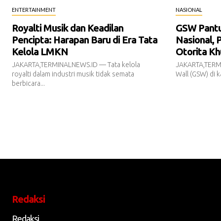
ENTERTAINMENT
NASIONAL
Royalti Musik dan Keadilan
GSW Pantur
Pencipta: Harapan Baru di Era Tata
Nasional, 
Kelola LMKN
Otorita Kh
JAKARTA,TERMINALNEWS.ID — Tata kelola
JAKARTA,TERM
royalti dalam industri musik tidak semata
Wall (GSW) di k
berbicara...
Redaksi
Redaksi