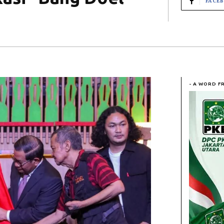
FACE
- A WORD F