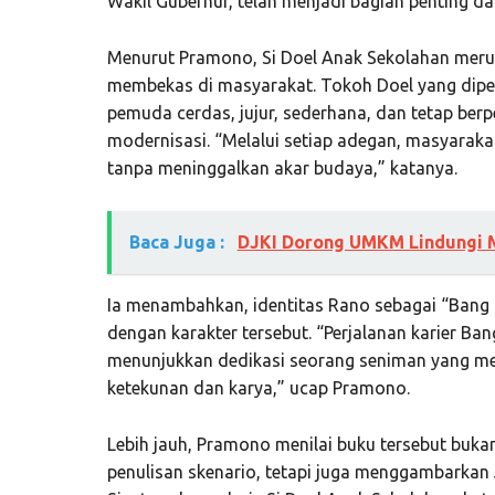
Wakil Gubernur, telah menjadi bagian penting dari
Menurut Pramono, Si Doel Anak Sekolahan merup
membekas di masyarakat. Tokoh Doel yang dip
pemuda cerdas, jujur, sederhana, dan tetap berp
modernisasi. “Melalui setiap adegan, masyaraka
tanpa meninggalkan akar budaya,” katanya.
Baca Juga :
DJKI Dorong UMKM Lindungi 
Ia menambahkan, identitas Rano sebagai “Bang
dengan karakter tersebut. “Perjalanan karier Ba
menunjukkan dedikasi seorang seniman yang me
ketekunan dan karya,” ucap Pramono.
Lebih jauh, Pramono menilai buku tersebut buka
penulisan skenario, tetapi juga menggambarkan 