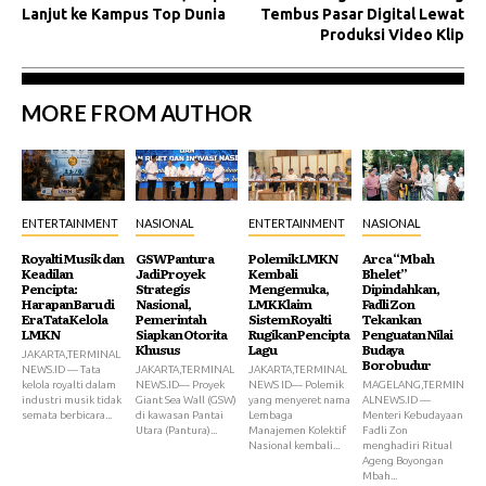
Lanjut ke Kampus Top Dunia
Tembus Pasar Digital Lewat
Produksi Video Klip
MORE FROM AUTHOR
ENTERTAINMENT
NASIONAL
ENTERTAINMENT
NASIONAL
Royalti Musik dan
GSW Pantura
Polemik LMKN
Arca “Mbah
Keadilan
Jadi Proyek
Kembali
Bhelet”
Pencipta:
Strategis
Mengemuka,
Dipindahkan,
Harapan Baru di
Nasional,
LMK Klaim
Fadli Zon
Era Tata Kelola
Pemerintah
Sistem Royalti
Tekankan
LMKN
Siapkan Otorita
Rugikan Pencipta
Penguatan Nilai
Khusus
Lagu
Budaya
JAKARTA,TERMINAL
Borobudur
NEWS.ID — Tata
JAKARTA,TERMINAL
JAKARTA,TERMINAL
kelola royalti dalam
NEWS.ID— Proyek
NEWS ID— Polemik
MAGELANG,TERMIN
industri musik tidak
Giant Sea Wall (GSW)
yang menyeret nama
ALNEWS.ID —
semata berbicara...
di kawasan Pantai
Lembaga
Menteri Kebudayaan
Utara (Pantura)...
Manajemen Kolektif
Fadli Zon
Nasional kembali...
menghadiri Ritual
Ageng Boyongan
Mbah...