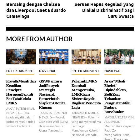
Bersaing dengan Chelsea
Seruan Hapus Regulasi yang
dan Liverpool Gaet Eduardo
Dinilai Diskriminatif bagi
Camavinga
Guru Swasta
MORE FROM AUTHOR
ENTERTAINMENT
NASIONAL
ENTERTAINMENT
NASIONAL
Royalti Musik dan
GSW Pantura
Polemik LMKN
Arca “Mbah
Keadilan
Jadi Proyek
Kembali
Bhelet”
Pencipta:
Strategis
Mengemuka,
Dipindahkan,
Harapan Baru di
Nasional,
LMK Klaim
Fadli Zon
Era Tata Kelola
Pemerintah
Sistem Royalti
Tekankan
LMKN
Siapkan Otorita
Rugikan Pencipta
Penguatan Nilai
Khusus
Lagu
Budaya
JAKARTA,TERMINAL
Borobudur
NEWS.ID — Tata
JAKARTA,TERMINAL
JAKARTA,TERMINAL
kelola royalti dalam
NEWS.ID— Proyek
NEWS ID— Polemik
MAGELANG,TERMIN
industri musik tidak
Giant Sea Wall (GSW)
yang menyeret nama
ALNEWS.ID —
semata berbicara...
di kawasan Pantai
Lembaga
Menteri Kebudayaan
Utara (Pantura)...
Manajemen Kolektif
Fadli Zon
Nasional kembali...
menghadiri Ritual
Ageng Boyongan