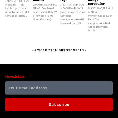
JAKARTA,TERMINAL
Borobudur
NEWS.ID — Tata
JAKARTA,TERMINAL
JAKARTA,TERMINAL
kelola royalti dalam
NEWS.ID— Proyek
NEWS ID— Polemik
MAGELANG,TERMIN
industri musik tidak
Giant Sea Wall (GSW)
yang menyeret nama
ALNEWS.ID —
semata berbicara...
di kawasan Pantai
Lembaga
Menteri Kebudayaan
Utara (Pantura)...
Manajemen Kolektif
Fadli Zon
Nasional kembali...
menghadiri Ritual
Ageng Boyongan
Mbah...
- A WORD FROM OUR SPONSORS -
Newsletter
Subscribe