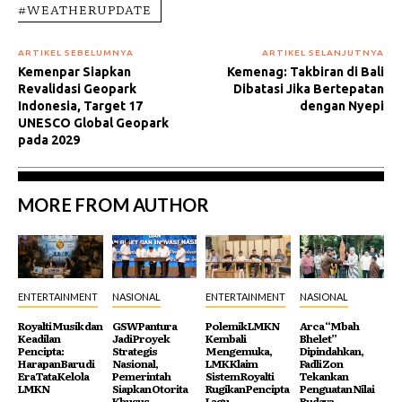
#WEATHERUPDATE
ARTIKEL SEBELUMNYA
ARTIKEL SELANJUTNYA
Kemenpar Siapkan
Kemenag: Takbiran di Bali
Revalidasi Geopark
Dibatasi Jika Bertepatan
Indonesia, Target 17
dengan Nyepi
UNESCO Global Geopark
pada 2029
MORE FROM AUTHOR
ENTERTAINMENT
NASIONAL
ENTERTAINMENT
NASIONAL
Royalti Musik dan
GSW Pantura
Polemik LMKN
Arca “Mbah
Keadilan
Jadi Proyek
Kembali
Bhelet”
Pencipta:
Strategis
Mengemuka,
Dipindahkan,
Harapan Baru di
Nasional,
LMK Klaim
Fadli Zon
Era Tata Kelola
Pemerintah
Sistem Royalti
Tekankan
LMKN
Siapkan Otorita
Rugikan Pencipta
Penguatan Nilai
Khusus
Lagu
Budaya