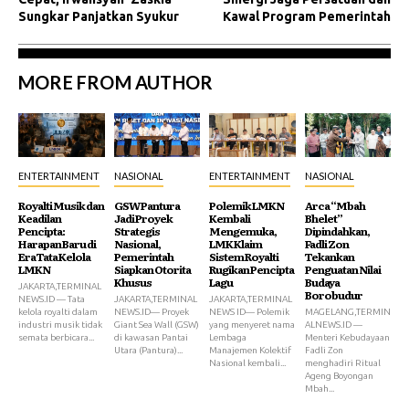
Sungkar Panjatkan Syukur
Kawal Program Pemerintah
MORE FROM AUTHOR
ENTERTAINMENT
NASIONAL
ENTERTAINMENT
NASIONAL
Royalti Musik dan
GSW Pantura
Polemik LMKN
Arca “Mbah
Keadilan
Jadi Proyek
Kembali
Bhelet”
Pencipta:
Strategis
Mengemuka,
Dipindahkan,
Harapan Baru di
Nasional,
LMK Klaim
Fadli Zon
Era Tata Kelola
Pemerintah
Sistem Royalti
Tekankan
LMKN
Siapkan Otorita
Rugikan Pencipta
Penguatan Nilai
Khusus
Lagu
Budaya
JAKARTA,TERMINAL
Borobudur
NEWS.ID — Tata
JAKARTA,TERMINAL
JAKARTA,TERMINAL
kelola royalti dalam
NEWS.ID— Proyek
NEWS ID— Polemik
MAGELANG,TERMIN
industri musik tidak
Giant Sea Wall (GSW)
yang menyeret nama
ALNEWS.ID —
semata berbicara...
di kawasan Pantai
Lembaga
Menteri Kebudayaan
Utara (Pantura)...
Manajemen Kolektif
Fadli Zon
Nasional kembali...
menghadiri Ritual
Ageng Boyongan
Mbah...