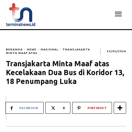
BERANDA
NEWS
NASIONAL
TRANSJAKARTA
23/02/2026
MINTA MAAF ATAS...
Transjakarta Minta Maaf atas
Kecelakaan Dua Bus di Koridor 13,
18 Penumpang Luka
FACEBOOK
X
PINTEREST