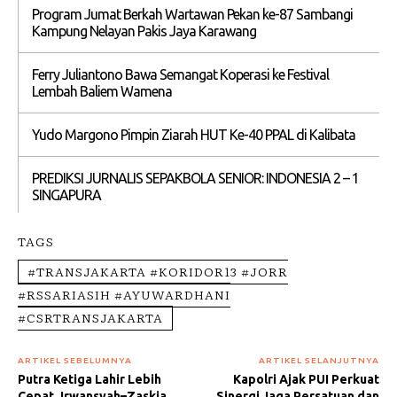
Program Jumat Berkah Wartawan Pekan ke-87 Sambangi
Kampung Nelayan Pakis Jaya Karawang
Ferry Juliantono Bawa Semangat Koperasi ke Festival
Lembah Baliem Wamena
Yudo Margono Pimpin Ziarah HUT Ke-40 PPAL di Kalibata
PREDIKSI JURNALIS SEPAKBOLA SENIOR: INDONESIA 2 – 1
SINGAPURA
TAGS
#TRANSJAKARTA #KORIDOR13 #JORR
#RSSARIASIH #AYUWARDHANI
#CSRTRANSJAKARTA
ARTIKEL SEBELUMNYA
ARTIKEL SELANJUTNYA
Putra Ketiga Lahir Lebih
Kapolri Ajak PUI Perkuat
Cepat, Irwansyah–Zaskia
Sinergi Jaga Persatuan dan