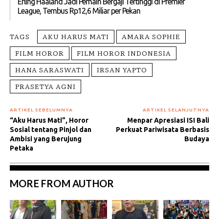
Erling Haaland Jadi Pemain Bergaji Tertinggi di Premier
League, Tembus Rp12,6 Miliar per Pekan
TAGS
AKU HARUS MATI
AMARA SOPHIE
FILM HOROR
FILM HOROR INDONESIA
HANA SARASWATI
IRSAN YAPTO
PRASETYA AGNI
ARTIKEL SEBELUMNYA
ARTIKEL SELANJUTNYA
“Aku Harus Mati”, Horor
Menpar Apresiasi ISI Bali
Sosial tentang Pinjol dan
Perkuat Pariwisata Berbasis
Ambisi yang Berujung
Budaya
Petaka
MORE FROM AUTHOR