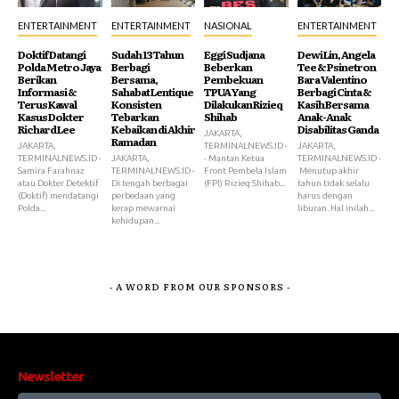
ENTERTAINMENT
ENTERTAINMENT
NASIONAL
ENTERTAINMENT
Doktif Datangi
Sudah 13 Tahun
Eggi Sudjana
Dewi Lin, Angela
Polda Metro Jaya
Berbagi
Beberkan
Tee & Psinetron
Berikan
Bersama,
Pembekuan
Bara Valentino
Informasi &
Sahabat Lentique
TPUA Yang
Berbagi Cinta &
Terus Kawal
Konsisten
Dilakukan Rizieq
Kasih Bersama
Kasus Dokter
Tebarkan
Shihab
Anak-Anak
Richard Lee
Kebaikan di Akhir
Disabilitas Ganda
JAKARTA,
Ramadan
JAKARTA,
TERMINALNEWS.ID -
JAKARTA,
TERMINALNEWS.ID -
JAKARTA,
- Mantan Ketua
TERMINALNEWS.ID -
Samira Farahnaz
TERMINALNEWS.ID -
Front Pembela Islam
Menutup akhir
atau Dokter Detektif
Di tengah berbagai
(FPI) Rizieq Shihab...
tahun tidak selalu
(Doktif) mendatangi
perbedaan yang
harus dengan
Polda...
kerap mewarnai
liburan. Hal inilah...
kehidupan...
- A WORD FROM OUR SPONSORS -
Newsletter