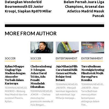
Datangkan Wonderkid
Belum Pernah Juara Liga
Bournemouth Eli Junior
Champions, Arsenal dan
Kroupi, Siapkan Rp870 Miliar
Atletico Madrid Masuk
Puncak
MORE FROM AUTHOR
SOCCER
SOCCER
ENTERTAINMENT
ENTERTAINMENT
Kylian Mbappe
Chelsea Imbang
Jaja Miharja Pilih
Tarra Budiman
Ungkap Tiga
3-3 dengan
Cara Santai Didik
Nostalgia Syuting
Stadion dengan
Johor Darul
Generasi Muda
Film Ketok Mejik
Atmosfer
Ta’zim, Adu
Belajar Seni
Bareng Para
Terbaik dalam
Penalti
Betawi
Komika
Kariernya
Mendadak
TERMINALNEWS.ID,
TERMINALNEWS.ID,
Dibatalkan
TERMINALNEWS.ID,
JAKARTA - Menjadi
JAKARTA - Aktor
MADRID – Bintang
TERMINALNEWS.ID,
seniman legendaris
Tarra Budiman
Real Madrid dan tim
JOHOR — Chelsea
tak membuat Jaja
menunjukkan
nasional Prancis,
menutup tur
Miharja menjaga...
kemampuan
Kylian...
pramusim mereka di
aktingnya dalam
Asia dengan...
film...