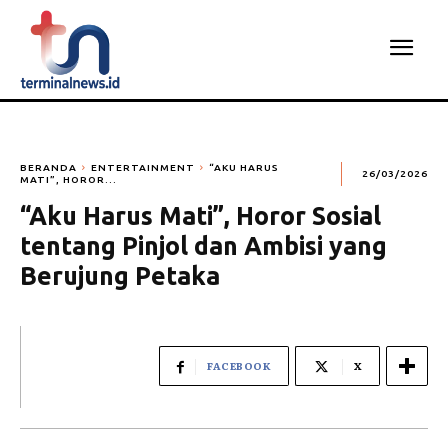
BERANDA
ENTERTAINMENT
“AKU HARUS
26/03/2026
MATI”, HOROR...
“Aku Harus Mati”, Horor Sosial
tentang Pinjol dan Ambisi yang
Berujung Petaka
FACEBOOK
X