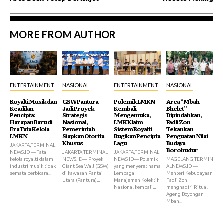
MORE FROM AUTHOR
ENTERTAINMENT
NASIONAL
ENTERTAINMENT
NASIONAL
Royalti Musik dan
GSW Pantura
Polemik LMKN
Arca “Mbah
Keadilan
Jadi Proyek
Kembali
Bhelet”
Pencipta:
Strategis
Mengemuka,
Dipindahkan,
Harapan Baru di
Nasional,
LMK Klaim
Fadli Zon
Era Tata Kelola
Pemerintah
Sistem Royalti
Tekankan
LMKN
Siapkan Otorita
Rugikan Pencipta
Penguatan Nilai
Khusus
Lagu
Budaya
JAKARTA,TERMINAL
Borobudur
NEWS.ID — Tata
JAKARTA,TERMINAL
JAKARTA,TERMINAL
kelola royalti dalam
NEWS.ID— Proyek
NEWS ID— Polemik
MAGELANG,TERMIN
industri musik tidak
Giant Sea Wall (GSW)
yang menyeret nama
ALNEWS.ID —
semata berbicara...
di kawasan Pantai
Lembaga
Menteri Kebudayaan
Utara (Pantura)...
Manajemen Kolektif
Fadli Zon
Nasional kembali...
menghadiri Ritual
Ageng Boyongan
Mbah...