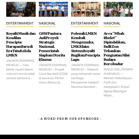
ENTERTAINMENT
NASIONAL
ENTERTAINMENT
NASIONAL
Royalti Musik dan
GSW Pantura
Polemik LMKN
Arca “Mbah
Keadilan
Jadi Proyek
Kembali
Bhelet”
Pencipta:
Strategis
Mengemuka,
Dipindahkan,
Harapan Baru di
Nasional,
LMK Klaim
Fadli Zon
Era Tata Kelola
Pemerintah
Sistem Royalti
Tekankan
LMKN
Siapkan Otorita
Rugikan Pencipta
Penguatan Nilai
Khusus
Lagu
Budaya
JAKARTA,TERMINAL
Borobudur
NEWS.ID — Tata
JAKARTA,TERMINAL
JAKARTA,TERMINAL
kelola royalti dalam
NEWS.ID— Proyek
NEWS ID— Polemik
MAGELANG,TERMIN
industri musik tidak
Giant Sea Wall (GSW)
yang menyeret nama
ALNEWS.ID —
semata berbicara...
di kawasan Pantai
Lembaga
Menteri Kebudayaan
Utara (Pantura)...
Manajemen Kolektif
Fadli Zon
Nasional kembali...
menghadiri Ritual
Ageng Boyongan
Mbah...
- A WORD FROM OUR SPONSORS -