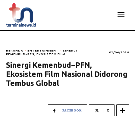
BERANDA
ENTERTAINMENT
SINERGI
02/04/2026
KEMENBUD–PFN, EKOSISTEM FILM...
Sinergi Kemenbud–PFN,
Ekosistem Film Nasional Didorong
Tembus Global
FACEBOOK
X