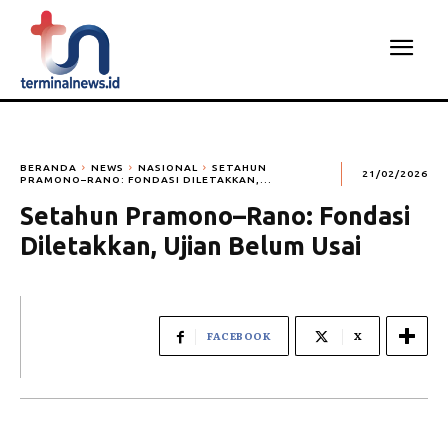
BERANDA
NEWS
NASIONAL
SETAHUN
21/02/2026
PRAMONO–RANO: FONDASI DILETAKKAN,...
Setahun Pramono–Rano: Fondasi
Diletakkan, Ujian Belum Usai
FACEBOOK
X