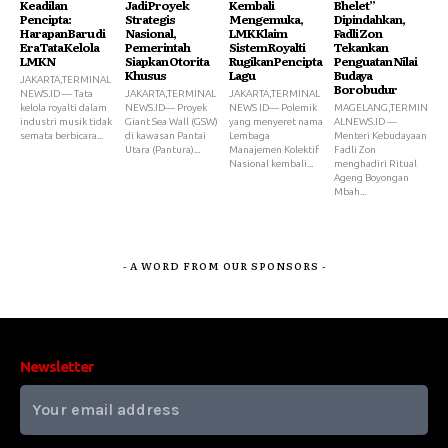
Keadilan
Jadi Proyek
Kembali
Bhelet”
Pencipta:
Strategis
Mengemuka,
Dipindahkan,
Harapan Baru di
Nasional,
LMK Klaim
Fadli Zon
Era Tata Kelola
Pemerintah
Sistem Royalti
Tekankan
LMKN
Siapkan Otorita
Rugikan Pencipta
Penguatan Nilai
Khusus
Lagu
Budaya
JAKARTA,TERMINAL
Borobudur
NEWS.ID — Tata
JAKARTA,TERMINAL
JAKARTA,TERMINAL
kelola royalti dalam
NEWS.ID— Proyek
NEWS ID— Polemik
MAGELANG,TERMIN
industri musik tidak
Giant Sea Wall (GSW)
yang menyeret nama
ALNEWS.ID —
semata berbicara...
di kawasan Pantai
Lembaga
Menteri Kebudayaan
Utara (Pantura)...
Manajemen Kolektif
Fadli Zon
Nasional kembali...
menghadiri Ritual
Ageng Boyongan
Mbah...
- A WORD FROM OUR SPONSORS -
Newsletter