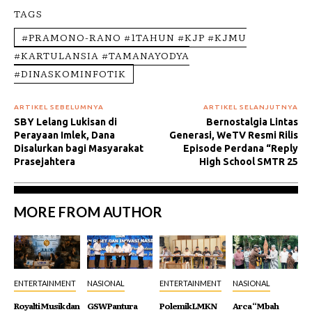
TAGS
#PRAMONO-RANO #1TAHUN #KJP #KJMU
#KARTULANSIA #TAMANAYODYA
#DINASKOMINFOTIK
ARTIKEL SEBELUMNYA
ARTIKEL SELANJUTNYA
SBY Lelang Lukisan di
Bernostalgia Lintas
Perayaan Imlek, Dana
Generasi, WeTV Resmi Rilis
Disalurkan bagi Masyarakat
Episode Perdana “Reply
Prasejahtera
High School SMTR 25
MORE FROM AUTHOR
ENTERTAINMENT
NASIONAL
ENTERTAINMENT
NASIONAL
Royalti Musik dan
GSW Pantura
Polemik LMKN
Arca “Mbah