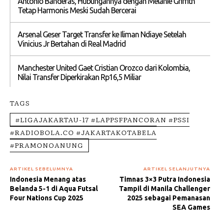
Antonio Banderas, Hubungannya dengan Melanie Griffith
Tetap Harmonis Meski Sudah Bercerai
Arsenal Geser Target Transfer ke Iliman Ndiaye Setelah
Vinicius Jr Bertahan di Real Madrid
Manchester United Gaet Cristian Orozco dari Kolombia,
Nilai Transfer Diperkirakan Rp16,5 Miliar
TAGS
#LIGAJAKARTAU-17 #LAPPSFPANCORAN #PSSI
#RADIOBOLA.CO #JAKARTAKOTABELA
#PRAMONOANUNG
ARTIKEL SEBELUMNYA
ARTIKEL SELANJUTNYA
Indonesia Menang atas
Timnas 3×3 Putra Indonesia
Belanda 5-1 di Aqua Futsal
Tampil di Manila Challenger
Four Nations Cup 2025
2025 sebagai Pemanasan
SEA Games