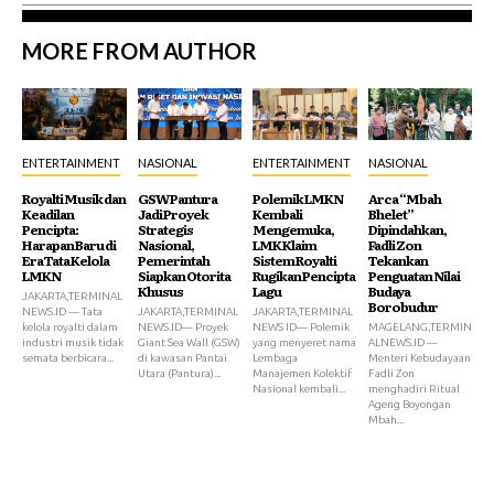
MORE FROM AUTHOR
ENTERTAINMENT
NASIONAL
ENTERTAINMENT
NASIONAL
Royalti Musik dan
GSW Pantura
Polemik LMKN
Arca “Mbah
Keadilan
Jadi Proyek
Kembali
Bhelet”
Pencipta:
Strategis
Mengemuka,
Dipindahkan,
Harapan Baru di
Nasional,
LMK Klaim
Fadli Zon
Era Tata Kelola
Pemerintah
Sistem Royalti
Tekankan
LMKN
Siapkan Otorita
Rugikan Pencipta
Penguatan Nilai
Khusus
Lagu
Budaya
JAKARTA,TERMINAL
Borobudur
NEWS.ID — Tata
JAKARTA,TERMINAL
JAKARTA,TERMINAL
kelola royalti dalam
NEWS.ID— Proyek
NEWS ID— Polemik
MAGELANG,TERMIN
industri musik tidak
Giant Sea Wall (GSW)
yang menyeret nama
ALNEWS.ID —
semata berbicara...
di kawasan Pantai
Lembaga
Menteri Kebudayaan
Utara (Pantura)...
Manajemen Kolektif
Fadli Zon
Nasional kembali...
menghadiri Ritual
Ageng Boyongan
Mbah...