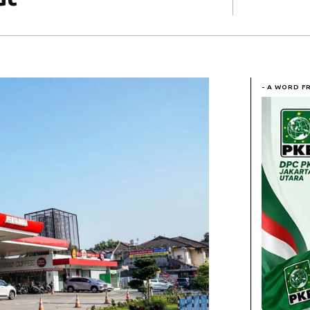
- A WORD F