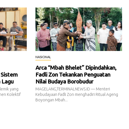
NASIONAL
Arca “Mbah Bhelet” Dipindahkan,
 Sistem
Fadli Zon Tekankan Penguatan
a Lagu
Nilai Budaya Borobudur
emik yang
MAGELANG,TERMINALNEWS.ID — Menteri
en Kolektif
Kebudayaan Fadli Zon menghadiri Ritual Ageng
Boyongan Mbah...