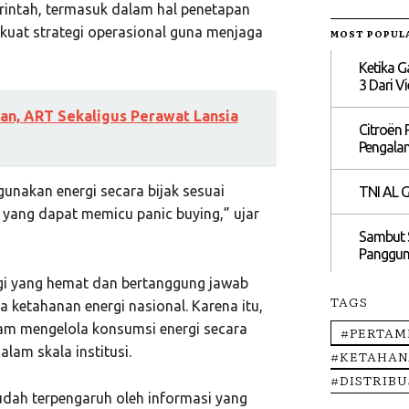
rintah, termasuk dalam hal penetapan
rkuat strategi operasional guna menjaga
MOST POPUL
Ketika G
3 Dari V
an, ART Sekaligus Perawat Lansia
Citroën 
Pengalam
nakan energi secara bijak sesuai
TNI AL G
 yang dapat memicu panic buying,” ujar
Sambut 
Panggung
gi yang hemat dan bertanggung jawab
TAGS
 ketahanan energi nasional. Karena itu,
alam mengelola konsumsi energi secara
#PERTAM
alam skala institusi.
#KETAHAN
#DISTRIBU
mudah terpengaruh oleh informasi yang