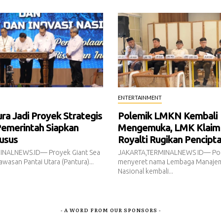
ENTERTAINMENT
a Jadi Proyek Strategis
Polemik LMKN Kembali
Pemerintah Siapkan
Mengemuka, LMK Klaim
usus
Royalti Rugikan Pencipt
INALNEWS.ID— Proyek Giant Sea
JAKARTA,TERMINALNEWS ID— Pol
awasan Pantai Utara (Pantura)...
menyeret nama Lembaga Manajem
Nasional kembali...
- A WORD FROM OUR SPONSORS -