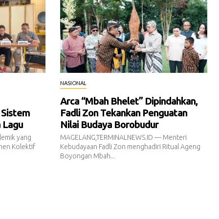
NASIONAL
Arca “Mbah Bhelet” Dipindahkan,
 Sistem
Fadli Zon Tekankan Penguatan
a Lagu
Nilai Budaya Borobudur
emik yang
MAGELANG,TERMINALNEWS.ID — Menteri
en Kolektif
Kebudayaan Fadli Zon menghadiri Ritual Ageng
Boyongan Mbah...