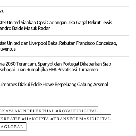
AR
er United Siapkan Opsi Cadangan Jika Gagal Rekrut Lewis
ejandro Balde Masuk Radar
er United dan Liverpool Bakal Rebutan Francisco Conceicao,
Juventus
nia 2030 Terancam, Spanyol dan Portugal Dikabarkan Siap
ebagai Tuan Rumah jika FIFA Privatisasi Turnamen
uimaraes Diakui Eddie Howe Berpeluang Gabung Arsenal
KEKAYAANINTELEKTUAL #ROYALTIDIGITAL
KREATIF #HAKCIPTA #TRANSFORMASIDIGITAL
IAGLOBAL