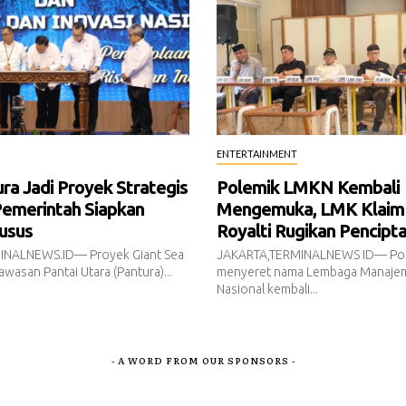
ENTERTAINMENT
a Jadi Proyek Strategis
Polemik LMKN Kembali
Pemerintah Siapkan
Mengemuka, LMK Klaim
usus
Royalti Rugikan Pencipt
INALNEWS.ID— Proyek Giant Sea
JAKARTA,TERMINALNEWS ID— Pol
awasan Pantai Utara (Pantura)...
menyeret nama Lembaga Manajem
Nasional kembali...
- A WORD FROM OUR SPONSORS -