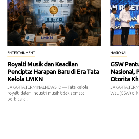
ENTERTAINMENT
NASIONAL
Royalti Musik dan Keadilan
GSW Pantur
Pencipta: Harapan Baru di Era Tata
Nasional, 
Kelola LMKN
Otorita Kh
JAKARTA,TERMINALNEWS.ID — Tata kelola
JAKARTA,TERM
royalti dalam industri musik tidak semata
Wall (GSW) di k
berbicara...