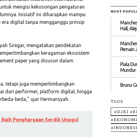
an untuk mengisi kekosongan pengaturan
MOST POPUL
lumnya. Inisiatif ini diharapkan mampu
 era digital tanpa mengganggu prinsip
Manchest
Hall, Al
Manchest
syah Siregar, mengatakan pendekatan
Pemain 
n mempertimbangkan keragaman ekosistem
element paper yang disusun dalam
Piala Du
Mundur s
ara, tetapi juga mempertimbangkan
Bruno G
i dari performer, platform digital, hingga
berbeda-beda,” ujar Hermansyah.
TAGS
#DJKI #
#EKONOMI
ar Raih Penghargaan Serdik Unggul
#INDONES