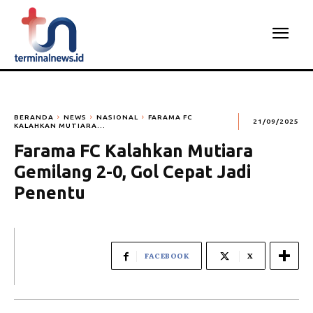
BERANDA
NEWS
NASIONAL
FARAMA FC
21/09/2025
KALAHKAN MUTIARA...
Farama FC Kalahkan Mutiara
Gemilang 2-0, Gol Cepat Jadi
Penentu
FACEBOOK
X