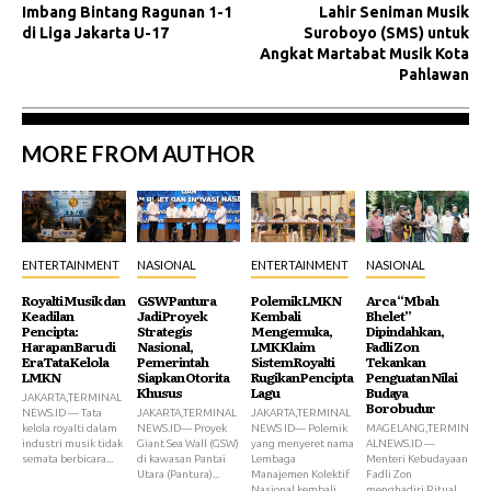
Imbang Bintang Ragunan 1-1
Lahir Seniman Musik
di Liga Jakarta U-17
Suroboyo (SMS) untuk
Angkat Martabat Musik Kota
Pahlawan
MORE FROM AUTHOR
ENTERTAINMENT
NASIONAL
ENTERTAINMENT
NASIONAL
Royalti Musik dan
GSW Pantura
Polemik LMKN
Arca “Mbah
Keadilan
Jadi Proyek
Kembali
Bhelet”
Pencipta:
Strategis
Mengemuka,
Dipindahkan,
Harapan Baru di
Nasional,
LMK Klaim
Fadli Zon
Era Tata Kelola
Pemerintah
Sistem Royalti
Tekankan
LMKN
Siapkan Otorita
Rugikan Pencipta
Penguatan Nilai
Khusus
Lagu
Budaya
JAKARTA,TERMINAL
Borobudur
NEWS.ID — Tata
JAKARTA,TERMINAL
JAKARTA,TERMINAL
kelola royalti dalam
NEWS.ID— Proyek
NEWS ID— Polemik
MAGELANG,TERMIN
industri musik tidak
Giant Sea Wall (GSW)
yang menyeret nama
ALNEWS.ID —
semata berbicara...
di kawasan Pantai
Lembaga
Menteri Kebudayaan
Utara (Pantura)...
Manajemen Kolektif
Fadli Zon
Nasional kembali...
menghadiri Ritual