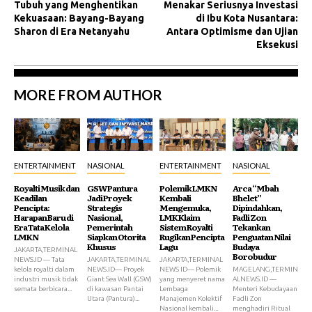
Tubuh yang Menghentikan
Menakar Seriusnya Investasi
Kekuasaan: Bayang-Bayang
di Ibu Kota Nusantara:
Sharon di Era Netanyahu
Antara Optimisme dan Ujian
Eksekusi
MORE FROM AUTHOR
ENTERTAINMENT
NASIONAL
ENTERTAINMENT
NASIONAL
Royalti Musik dan
GSW Pantura
Polemik LMKN
Arca “Mbah
Keadilan
Jadi Proyek
Kembali
Bhelet”
Pencipta:
Strategis
Mengemuka,
Dipindahkan,
Harapan Baru di
Nasional,
LMK Klaim
Fadli Zon
Era Tata Kelola
Pemerintah
Sistem Royalti
Tekankan
LMKN
Siapkan Otorita
Rugikan Pencipta
Penguatan Nilai
Khusus
Lagu
Budaya
JAKARTA,TERMINAL
Borobudur
NEWS.ID — Tata
JAKARTA,TERMINAL
JAKARTA,TERMINAL
kelola royalti dalam
NEWS.ID— Proyek
NEWS ID— Polemik
MAGELANG,TERMIN
industri musik tidak
Giant Sea Wall (GSW)
yang menyeret nama
ALNEWS.ID —
semata berbicara...
di kawasan Pantai
Lembaga
Menteri Kebudayaan
Utara (Pantura)...
Manajemen Kolektif
Fadli Zon
Nasional kembali...
menghadiri Ritual