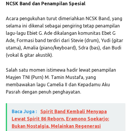
NCSK Band dan Penampilan Spesial
Acara pengukuhan turut dimeriahkan NCSK Band, yang
selama ini dikenal sebagai pengiring tetap penampilan
lagu-lagu Ebiet G. Ade dikalangan komunitas Ebet G
Ade, Formasi band terdiri dari Stevie (drum), Yudi (gitar
utama), Amalia (piano/keyboard), Sdra (bas), dan Budi
(vokal & gitar akustik).
Salah satu momen istimewa hadir lewat penampilan
Mayjen TNI (Purn) M. Tamin Mustafa, yang
membawakan lagu Camelia II dan Kepadamu Aku
Pasrah dengan penuh penghayatan.
Baca Juga :
Spirit Band Kembali Menyapa
Lewat Spirit 86 Reborn, Eramono Soekarjo:
Bukan Nostalgia, Melainkan Regenerasi