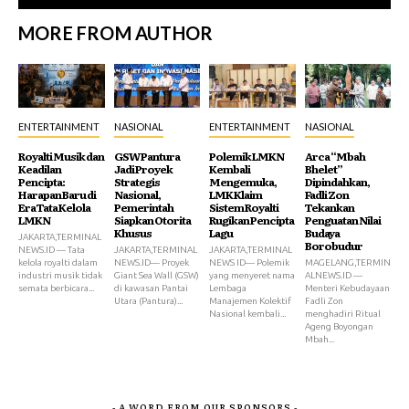
MORE FROM AUTHOR
ENTERTAINMENT
NASIONAL
ENTERTAINMENT
NASIONAL
Royalti Musik dan
GSW Pantura
Polemik LMKN
Arca “Mbah
Keadilan
Jadi Proyek
Kembali
Bhelet”
Pencipta:
Strategis
Mengemuka,
Dipindahkan,
Harapan Baru di
Nasional,
LMK Klaim
Fadli Zon
Era Tata Kelola
Pemerintah
Sistem Royalti
Tekankan
LMKN
Siapkan Otorita
Rugikan Pencipta
Penguatan Nilai
Khusus
Lagu
Budaya
JAKARTA,TERMINAL
Borobudur
NEWS.ID — Tata
JAKARTA,TERMINAL
JAKARTA,TERMINAL
kelola royalti dalam
NEWS.ID— Proyek
NEWS ID— Polemik
MAGELANG,TERMIN
industri musik tidak
Giant Sea Wall (GSW)
yang menyeret nama
ALNEWS.ID —
semata berbicara...
di kawasan Pantai
Lembaga
Menteri Kebudayaan
Utara (Pantura)...
Manajemen Kolektif
Fadli Zon
Nasional kembali...
menghadiri Ritual
Ageng Boyongan
Mbah...
- A WORD FROM OUR SPONSORS -