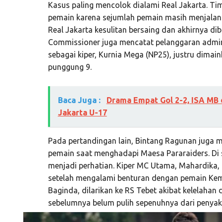
Kasus paling mencolok dialami Real Jakarta. Ti
pemain karena sejumlah pemain masih menjalani
Real Jakarta kesulitan bersaing dan akhirnya d
Commissioner juga mencatat pelanggaran admini
sebagai kiper, Kurnia Mega (NP25), justru dima
punggung 9.
Baca Juga :
Drama Empat Gol 2-2, ISA MB 
Jakarta U-17
Pada pertandingan lain, Bintang Ragunan juga 
pemain saat menghadapi Maesa Pararaiders. Di sis
menjadi perhatian. Kiper MC Utama, Mahardika
setelah mengalami benturan dengan pemain Ke
Baginda, dilarikan ke RS Tebet akibat kelelaha
sebelumnya belum pulih sepenuhnya dari penyakit