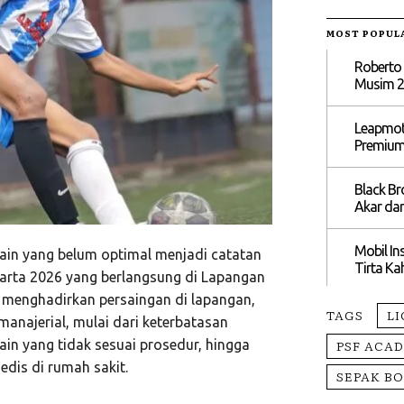
MOST POPUL
Roberto 
Musim 2
Leapmoto
Premium
Black Br
Akar dar
Mobil In
ain yang belum optimal menjadi catatan
Tirta Ka
arta 2026 yang berlangsung di Lapangan
n menghadirkan persaingan di lapangan,
TAGS
LI
anajerial, mulai dari keterbatasan
PSF ACA
in yang tidak sesuai prosedur, hingga
is di rumah sakit.
SEPAK B