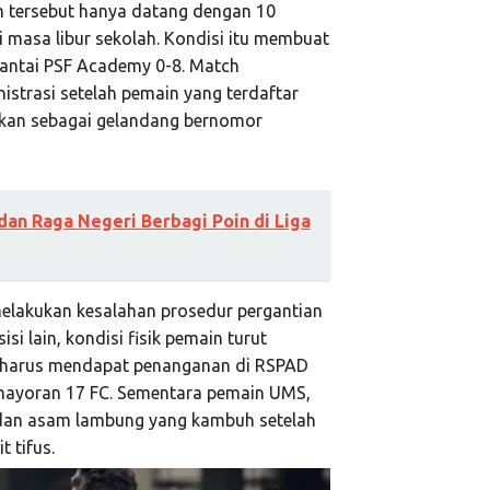
m tersebut hanya datang dengan 10
 masa libur sekolah. Kondisi itu membuat
ibantai PSF Academy 0-8. Match
strasi setelah pemain yang terdaftar
inkan sebagai gelandang bernomor
dan Raga Negeri Berbagi Poin di Liga
melakukan kesalahan prosedur pergantian
i lain, kondisi fisik pemain turut
, harus mendapat penanganan di RSPAD
mayoran 17 FC. Sementara pemain UMS,
n dan asam lambung yang kambuh setelah
 tifus.