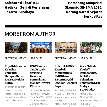
Kolaborasi Ekraf–KAI
Pemenang Kompetisi
Hadirkan Seni di Perjalanan
Skenario SINEMA 2026,
Jakarta–Surabaya
Dorong Narasi Sejarah
Berkualitas
MORE FROM AUTHOR
ENTERTAINMENT
NASIONAL
ENTERTAINMENT
NASIONAL
Royalti Musik dan
GSW Pantura
Polemik LMKN
Arca “Mbah
Keadilan
Jadi Proyek
Kembali
Bhelet”
Pencipta:
Strategis
Mengemuka,
Dipindahkan,
Harapan Baru di
Nasional,
LMK Klaim
Fadli Zon
Era Tata Kelola
Pemerintah
Sistem Royalti
Tekankan
LMKN
Siapkan Otorita
Rugikan Pencipta
Penguatan Nilai
Khusus
Lagu
Budaya
JAKARTA,TERMINAL
Borobudur
NEWS.ID — Tata
JAKARTA,TERMINAL
JAKARTA,TERMINAL
kelola royalti dalam
NEWS.ID— Proyek
NEWS ID— Polemik
MAGELANG,TERMIN
industri musik tidak
Giant Sea Wall (GSW)
yang menyeret nama
ALNEWS.ID —
semata berbicara...
di kawasan Pantai
Lembaga
Menteri Kebudayaan
Utara (Pantura)...
Manajemen Kolektif
Fadli Zon