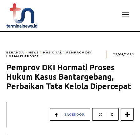
BERANDA
NEWS
NASIONAL
PEMPROV DKI
22/04/2026
HORMATI PROSES...
Pemprov DKI Hormati Proses
Hukum Kasus Bantargebang,
Perbaikan Tata Kelola Dipercepat
FACEBOOK
X