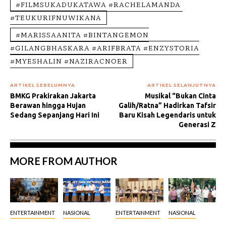
#FILMSUKADUKATAWA #RACHELAMANDA
#TEUKURIFNUWIKANA
#MARISSAANITA #BINTANGEMON
#GILANGBHASKARA #ARIFBRATA #ENZYSTORIA
#MYESHALIN #NAZIRACNOER
ARTIKEL SEBELUMNYA
ARTIKEL SELANJUTNYA
BMKG Prakirakan Jakarta
Musikal “Bukan Cinta
Berawan hingga Hujan
Galih/Ratna” Hadirkan Tafsir
Sedang Sepanjang Hari Ini
Baru Kisah Legendaris untuk
Generasi Z
MORE FROM AUTHOR
ENTERTAINMENT
NASIONAL
ENTERTAINMENT
NASIONAL