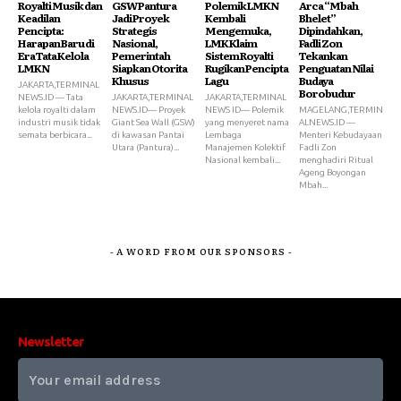
Royalti Musik dan
GSW Pantura
Polemik LMKN
Arca “Mbah
Keadilan
Jadi Proyek
Kembali
Bhelet”
Pencipta:
Strategis
Mengemuka,
Dipindahkan,
Harapan Baru di
Nasional,
LMK Klaim
Fadli Zon
Era Tata Kelola
Pemerintah
Sistem Royalti
Tekankan
LMKN
Siapkan Otorita
Rugikan Pencipta
Penguatan Nilai
Khusus
Lagu
Budaya
JAKARTA,TERMINAL
Borobudur
NEWS.ID — Tata
JAKARTA,TERMINAL
JAKARTA,TERMINAL
kelola royalti dalam
NEWS.ID— Proyek
NEWS ID— Polemik
MAGELANG,TERMIN
industri musik tidak
Giant Sea Wall (GSW)
yang menyeret nama
ALNEWS.ID —
semata berbicara...
di kawasan Pantai
Lembaga
Menteri Kebudayaan
Utara (Pantura)...
Manajemen Kolektif
Fadli Zon
Nasional kembali...
menghadiri Ritual
Ageng Boyongan
Mbah...
- A WORD FROM OUR SPONSORS -
Newsletter