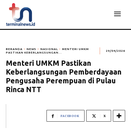
BERANDA
NEWS
NASIONAL
MENTERI UMKM
29/04/2026
PASTIKAN KEBERLANGSUNGAN...
Menteri UMKM Pastikan
Keberlangsungan Pemberdayaan
Pengusaha Perempuan di Pulau
Rinca NTT
FACEBOOK
X