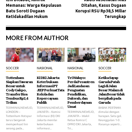
Memanas: Warga Kepulauan
Ditahan, Kasus Dugaan
Batu Soroti Dugaan
Korupsi RSU Rp38,5 Miliar
Ketidakadilan Hukum
Terungkap
MORE FROM AUTHOR
SOCCER
NASIONAL
NASIONAL
SOCCER
Tottenham
KI DKI Jakarta:
Tri Waluyo:
Ketika Sayap
Siapkan Tawaran
Keterbukaan
Perda Pesantren
Garuda Patah
Besar untuk
Informasi PT
Jadi Landasan
Lagi di Jalan
Cody Gakpo,
JIEP Perkuat Tata
Penguatan
Besar Malam di
Transfer Bisa
Kelola dan
Pendidikan,
Jalan Besar tidak
Tembus Rp2,4
Kepercayaan
Dakwah, dan
berpihak pada
Triliun
Publik
Pemberdayaan
Garuda
Umat
TERMINALNEWS.ID,
TERMINALNEWS.ID,
BABAK PERTAMA
LONDON –
JAKARTA – Komisi
TERMINALNEWS.ID,
dimulai dengan
Tottenham Hotspur
Informasi (KI) DKI
JAKARTA – Wakil
harapan. Satu gol.
terus bergerak
Jakarta menilai
Ketua Komisi C
Keunggulan 1-0.
memperkuat lini
keterbukaan
DPRD DKI Jakarta,
Rasanya seperti...
serang pada...
informasi...
Tri...