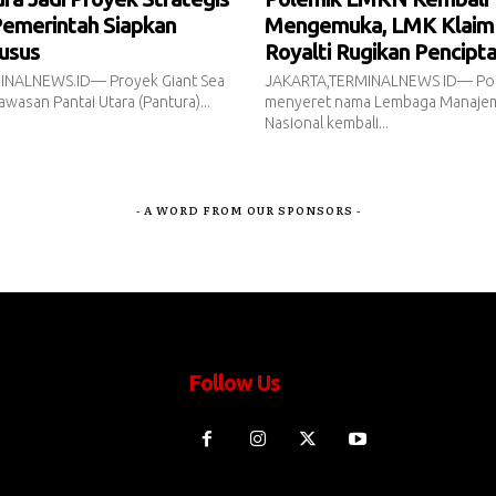
Pemerintah Siapkan
Mengemuka, LMK Klaim
usus
Royalti Rugikan Pencipt
INALNEWS.ID— Proyek Giant Sea
JAKARTA,TERMINALNEWS ID— Pol
awasan Pantai Utara (Pantura)...
menyeret nama Lembaga Manajem
Nasional kembali...
- A WORD FROM OUR SPONSORS -
Follow Us