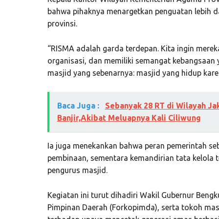
bahwa pihaknya menargetkan penguatan lebih dar
provinsi.
“RISMA adalah garda terdepan. Kita ingin mereka
organisasi, dan memiliki semangat kebangsaan y
masjid yang sebenarnya: masjid yang hidup kare
Baca Juga :
Sebanyak 28 RT di Wilayah Ja
Banjir,Akibat Meluapnya Kali Ciliwung
Ia juga menekankan bahwa peran pemerintah seb
pembinaan, sementara kemandirian tata kelola 
pengurus masjid.
Kegiatan ini turut dihadiri Wakil Gubernur Beng
Pimpinan Daerah (Forkopimda), serta tokoh m