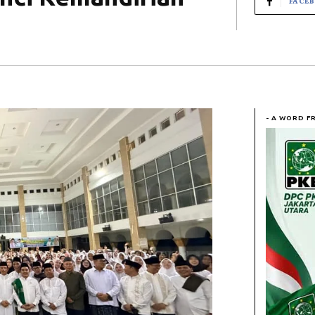
FACE
- A WORD F