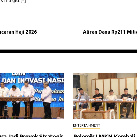
s masjid.[*]
caran Haji 2026
Aliran Dana Rp211 Mil
ENTERTAINMENT
a Jadi Proyek Strategis
Polemik LMKN Kembali