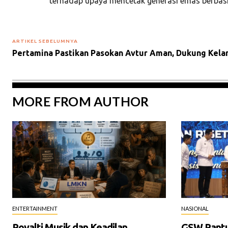
terhadap upaya mencetak generasi emas berbasi
ARTIKEL SEBELUMNYA
Pertamina Pastikan Pasokan Avtur Aman, Dukung Kelan
MORE FROM AUTHOR
ENTERTAINMENT
NASIONAL
Royalti Musik dan Keadilan
GSW Pantur