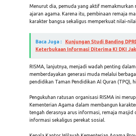
Menurut dia, pemuda yang aktif memakmurkan m
ajaran agama. Karena itu, pembinaan remaja mas
karakter bangsa sekaligus memperkuat nilai-nil
Baca Juga :
Kunjungan Studi Banding DPR
Keterbukaan Informasi Diterima KI DKI Ja
RISMA, lanjutnya, menjadi wadah penting dal
memberdayakan generasi muda melalui berbagai 
pendidikan Taman Pendidikan Al Quran (TPQ), hi
Pengukuhan ratusan organisasi RISMA ini merup
Kementerian Agama dalam membangun karakter k
tengah derasnya arus informasi, remaja masjid
informasi sekaligus perekat sosial.
Kepala Kantor Wilayah Kementerian Agama Prov