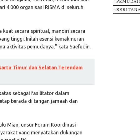
#PEMUDAI
i 4.000 organisasi RISMA di seluruh
#BERITAN
 kuat secara spiritual, mandiri secara
ang tinggi. Inilah esensi kemakmuran
na aktivitas pemudanya,” kata Saefudin.
karta Timur dan Selatan Terendam
atas sebagai fasilitator dalam
tetap berada di tangan jamaah dan
kulu Mian, unsur Forum Koordinasi
asyarakat yang menyatakan dukungan