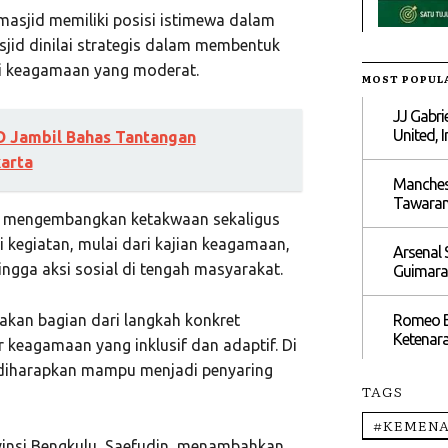
asjid memiliki posisi istimewa dalam
jid dinilai strategis dalam membentuk
ai keagamaan yang moderat.
MOST POPUL
JJ Gabri
United, 
D Jambil Bahas Tantangan
karta
Manchest
Tawaran
am mengembangkan ketakwaan sekaligus
kegiatan, mulai dari kajian keagamaan,
Arsenal 
ngga aksi sosial di tengah masyarakat.
Guimarae
Romeo Bo
akan bagian dari langkah konkret
Ketenar
eagamaan yang inklusif dan adaptif. Di
 diharapkan mampu menjadi penyaring
TAGS
#KEMENA
insi Bengkulu, Saefudin, menambahkan