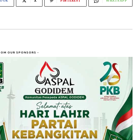
BOOK
X
PINTEREST
WHATSAPP
ROM OUR SPONSORS -