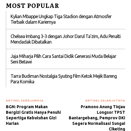
MOST POPULAR
Kylian Mbappe Ungkap Tiga Stadion dengan Atmosfer
Terbaik dalam Kariernya
Chelsea Imbang 3-3 dengan Johor Darul Ta’zim, Adu Penalti
Mendadak Dibatalkan
Jaja Miharja Pilih Cara Santai Didik Generasi Muda Belajar
Seni Betawi
Tarra Budiman Nostalgia Syuting Film Ketok Mejik Bareng
Para Komika
ARTIKEL SEBELUMNYA
ARTIKEL SELANJUTNYA
BGN: Program Makan
Pramono Anung Tinjau
Bergizi Gratis Hanya Penuhi
Longsor TPST
Sepertiga Kebutuhan Gizi
Bantargebang, Pemprov DKI
Harian
Segera Normalisasi Sungai
Ciketing