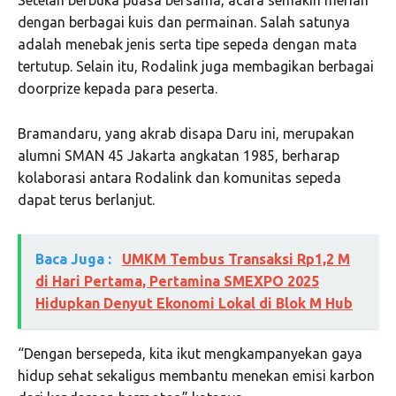
dengan berbagai kuis dan permainan. Salah satunya
adalah menebak jenis serta tipe sepeda dengan mata
tertutup. Selain itu, Rodalink juga membagikan berbagai
doorprize kepada para peserta.
Bramandaru, yang akrab disapa Daru ini, merupakan
alumni
SMAN 45 Jakarta
angkatan 1985, berharap
kolaborasi antara Rodalink dan komunitas sepeda
dapat terus berlanjut.
Baca Juga :
UMKM Tembus Transaksi Rp1,2 M
di Hari Pertama, Pertamina SMEXPO 2025
Hidupkan Denyut Ekonomi Lokal di Blok M Hub
“Dengan bersepeda, kita ikut mengkampanyekan gaya
hidup sehat sekaligus membantu menekan emisi karbon