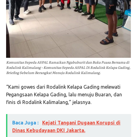
Komunitas Sepeda ASPAL Ramaikan Ngabuburit dan Buka Puasa Bersama di
Rodalink Kalimalang – Komunitas Sepeda ASPAL Di Rodalink Kelapa Gading,
Briefing Sebelum Berangkat Menuju Rodalink Kalimalang.
“Kami gowes dari Rodalink Kelapa Gading melewati
Pegangsaan Kelapa Gading, lalu menuju Buaran, dan
finis di Rodalink Kalimalang,” jelasnya.
Baca Juga :
Kejati Tangani Dugaan Korupsi di
Dinas Kebudayaan DKI Jakarta.