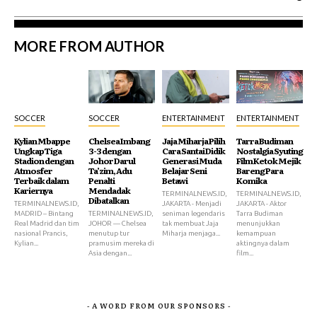
MORE FROM AUTHOR
SOCCER
SOCCER
ENTERTAINMENT
ENTERTAINMENT
Kylian Mbappe
Chelsea Imbang
Jaja Miharja Pilih
Tarra Budiman
Ungkap Tiga
3-3 dengan
Cara Santai Didik
Nostalgia Syuting
Stadion dengan
Johor Darul
Generasi Muda
Film Ketok Mejik
Atmosfer
Ta’zim, Adu
Belajar Seni
Bareng Para
Terbaik dalam
Penalti
Betawi
Komika
Kariernya
Mendadak
TERMINALNEWS.ID,
TERMINALNEWS.ID,
Dibatalkan
TERMINALNEWS.ID,
JAKARTA - Menjadi
JAKARTA - Aktor
MADRID – Bintang
TERMINALNEWS.ID,
seniman legendaris
Tarra Budiman
Real Madrid dan tim
JOHOR — Chelsea
tak membuat Jaja
menunjukkan
nasional Prancis,
menutup tur
Miharja menjaga...
kemampuan
Kylian...
pramusim mereka di
aktingnya dalam
Asia dengan...
film...
- A WORD FROM OUR SPONSORS -