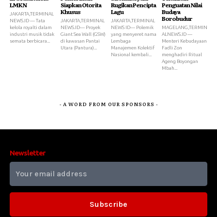
LMKN
Siapkan Otorita
Rugikan Pencipta
Penguatan Nilai
Khusus
Lagu
Budaya
JAKARTA,TERMINAL
Borobudur
NEWS.ID — Tata
JAKARTA,TERMINAL
JAKARTA,TERMINAL
kelola royalti dalam
NEWS.ID— Proyek
NEWS ID— Polemik
MAGELANG,TERMIN
industri musik tidak
Giant Sea Wall (GSW)
yang menyeret nama
ALNEWS.ID —
semata berbicara...
di kawasan Pantai
Lembaga
Menteri Kebudayaan
Utara (Pantura)...
Manajemen Kolektif
Fadli Zon
Nasional kembali...
menghadiri Ritual
Ageng Boyongan
Mbah...
- A WORD FROM OUR SPONSORS -
Newsletter
Subscribe