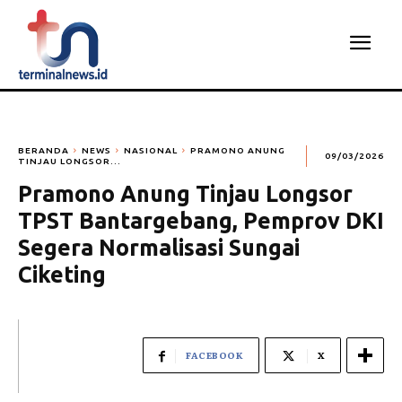
BERANDA
NEWS
NASIONAL
PRAMONO ANUNG
09/03/2026
TINJAU LONGSOR...
Pramono Anung Tinjau Longsor
TPST Bantargebang, Pemprov DKI
Segera Normalisasi Sungai
Ciketing
FACEBOOK
X