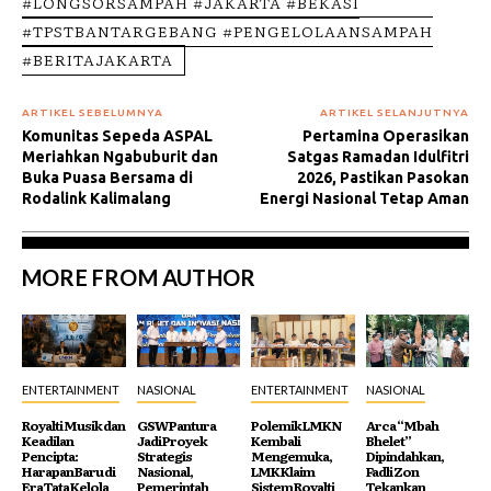
#LONGSORSAMPAH #JAKARTA #BEKASI
#TPSTBANTARGEBANG #PENGELOLAANSAMPAH
#BERITAJAKARTA
ARTIKEL SEBELUMNYA
ARTIKEL SELANJUTNYA
Komunitas Sepeda ASPAL
Pertamina Operasikan
Meriahkan Ngabuburit dan
Satgas Ramadan Idulfitri
Buka Puasa Bersama di
2026, Pastikan Pasokan
Rodalink Kalimalang
Energi Nasional Tetap Aman
MORE FROM AUTHOR
ENTERTAINMENT
NASIONAL
ENTERTAINMENT
NASIONAL
Royalti Musik dan
GSW Pantura
Polemik LMKN
Arca “Mbah
Keadilan
Jadi Proyek
Kembali
Bhelet”
Pencipta:
Strategis
Mengemuka,
Dipindahkan,
Harapan Baru di
Nasional,
LMK Klaim
Fadli Zon
Era Tata Kelola
Pemerintah
Sistem Royalti
Tekankan