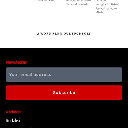
Utara (Pantura)...
Manajemen Kolektif
Fadli Zon
Nasional kembali...
menghadiri Ritual
Ageng Boyongan
Mbah...
- A WORD FROM OUR SPONSORS -
Newsletter
Subscribe
Redaksi
Redaksi