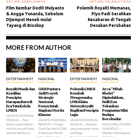
ARTIKEL SEBELUMNYA
ARTIKEL SELANJUTNYA
Film Kembar Dodit Mulyanto
Polemik Royalti Memanas,
& Angga Yunanda, Sebelum
Piyu Padi Serahkan
Dijemput Nenek mulai
Kesabaran di Tengah
Tayang di Bioskop
Desakan Perubahan
MORE FROM AUTHOR
ENTERTAINMENT
NASIONAL
ENTERTAINMENT
NASIONAL
Royalti Musik dan
GSW Pantura
Polemik LMKN
Arca “Mbah
Keadilan
Jadi Proyek
Kembali
Bhelet”
Pencipta:
Strategis
Mengemuka,
Dipindahkan,
Harapan Baru di
Nasional,
LMK Klaim
Fadli Zon
Era Tata Kelola
Pemerintah
Sistem Royalti
Tekankan
LMKN
Siapkan Otorita
Rugikan Pencipta
Penguatan Nilai
Khusus
Lagu
Budaya
JAKARTA,TERMINAL
Borobudur
NEWS.ID — Tata
JAKARTA,TERMINAL
JAKARTA,TERMINAL
kelola royalti dalam
NEWS.ID— Proyek
NEWS ID— Polemik
MAGELANG,TERMIN
industri musik tidak
Giant Sea Wall (GSW)
yang menyeret nama
ALNEWS.ID —
semata berbicara...
di kawasan Pantai
Lembaga
Menteri Kebudayaan