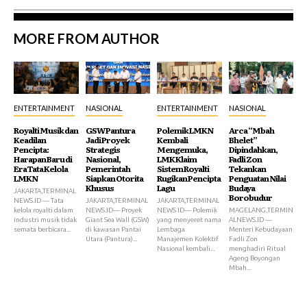
MORE FROM AUTHOR
ENTERTAINMENT
NASIONAL
ENTERTAINMENT
NASIONAL
Royalti Musik dan
GSW Pantura
Polemik LMKN
Arca “Mbah
Keadilan
Jadi Proyek
Kembali
Bhelet”
Pencipta:
Strategis
Mengemuka,
Dipindahkan,
Harapan Baru di
Nasional,
LMK Klaim
Fadli Zon
Era Tata Kelola
Pemerintah
Sistem Royalti
Tekankan
LMKN
Siapkan Otorita
Rugikan Pencipta
Penguatan Nilai
Khusus
Lagu
Budaya
JAKARTA,TERMINAL
Borobudur
NEWS.ID — Tata
JAKARTA,TERMINAL
JAKARTA,TERMINAL
kelola royalti dalam
NEWS.ID— Proyek
NEWS ID— Polemik
MAGELANG,TERMIN
industri musik tidak
Giant Sea Wall (GSW)
yang menyeret nama
ALNEWS.ID —
semata berbicara...
di kawasan Pantai
Lembaga
Menteri Kebudayaan
Utara (Pantura)...
Manajemen Kolektif
Fadli Zon
Nasional kembali...
menghadiri Ritual
Ageng Boyongan
Mbah...