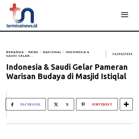
BERANDA
NEWS
NASIONAL
INDONESIA &
23/04/2025
SAUDI GELAR...
Indonesia & Saudi Gelar Pameran
Warisan Budaya di Masjid Istiqlal
FACEBOOK
X
PINTEREST