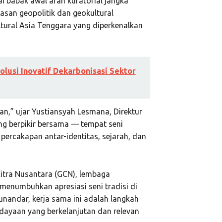
i babak awal arah kuratorial jangka
san geopolitik dan geokultural
tural Asia Tenggara yang diperkenalkan
usi Inovatif Dekarbonisasi Sektor
an,” ujar Yustiansyah Lesmana, Direktur
ang berpikir bersama — tempat seni
percakapan antar-identitas, sejarah, dan
Citra Nusantara (GCN), lembaga
enumbuhkan apresiasi seni tradisi di
nandar, kerja sama ini adalah langkah
dayaan yang berkelanjutan dan relevan