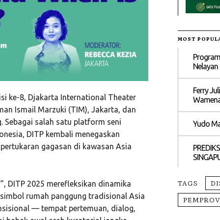
MOST POPUL
Program
Nelayan
Ferry Ju
 ke-8, Djakarta International Theater
Wamen
aman Ismail Marzuki (TIM), Jakarta, dan
 Sebagai salah satu platform seni
Yudo Ma
Indonesia, DITP kembali menegaskan
n pertukaran gagasan di kawasan Asia
PREDIKS
SINGAP
TAGS
DI
”, DITP 2025 merefleksikan dinamika
 simbol rumah panggung tradisional Asia
PEMPROV
nsisional — tempat pertemuan, dialog,