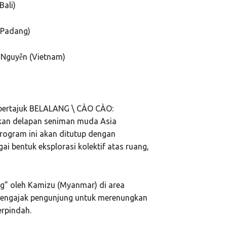
Bali)
(Padang)
guyễn (Vietnam)
 bertajuk BELALANG \ CÀO CÀO:
kan delapan seniman muda Asia
rogram ini akan ditutup dengan
i bentuk eksplorasi kolektif atas ruang,
ing” oleh Kamizu (Myanmar) di area
g mengajak pengunjung untuk merenungkan
rpindah.