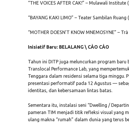
“THE VOICES AFTER CAK!” – Mulawali Institute (
“BAYANG KAKI LIMO” – Teater Sambilan Ruang 
“MOTHER DOESN’T KNOW MNEMOSYNE” – Trà N
Inisiatif Baru: BELALANG \ CÀO CÀO
Tahun ini DITP juga meluncurkan program baru
Translocal Performance Lab, yang mempertemu
Tenggara dalam residensi selama tiga minggu. P
presentasi performatif pada 12 Agustus — sebaga
identitas, dan kebersamaan lintas batas.
Sementara itu, instalasi seni “Dwelling / Depart
pameran TIM menjadi titik refleksi visual yan
ulang makna “rumah” dalam dunia yang terus be