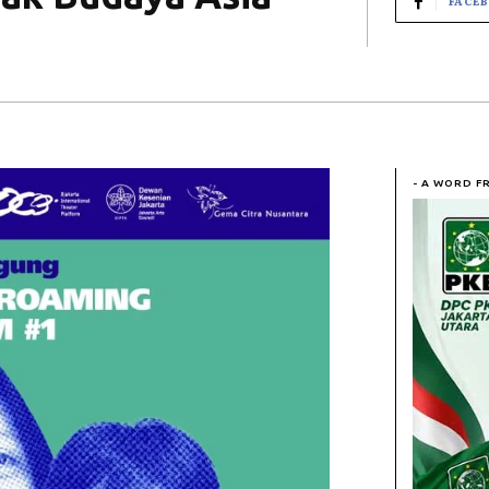
FACE
- A WORD F