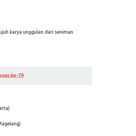
ujuh karya unggulan dari seniman
pnas ke-79
arta)
Magelang)