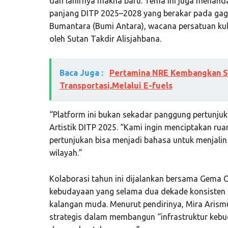
dan lahirnya makna baru. Tema ini juga menanda
panjang DITP 2025–2028 yang berakar pada gaga
Bumantara (Bumi Antara), wacana persatuan kul
oleh Sutan Takdir Alisjahbana.
Baca Juga :
Pertamina NRE Kembangkan Sol
Transportasi,Melalui E-fuels
“Platform ini bukan sekadar panggung pertunjuk
Artistik DITP 2025. “Kami ingin menciptakan ru
pertunjukan bisa menjadi bahasa untuk menjalin 
wilayah.”
Kolaborasi tahun ini dijalankan bersama Gema 
kebudayaan yang selama dua dekade konsisten m
kalangan muda. Menurut pendirinya, Mira Arismu
strategis dalam membangun “infrastruktur kebu