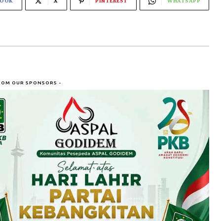
BOOK
X
PINTEREST
WHATSAPP
ROM OUR SPONSORS -