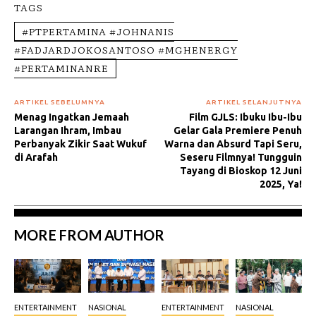
TAGS
#PTPERTAMINA #JOHNANIS
#FADJARDJOKOSANTOSO #MGHENERGY
#PERTAMINANRE
ARTIKEL SEBELUMNYA
ARTIKEL SELANJUTNYA
Menag Ingatkan Jemaah
Film GJLS: Ibuku Ibu-Ibu
Larangan Ihram, Imbau
Gelar Gala Premiere Penuh
Perbanyak Zikir Saat Wukuf
Warna dan Absurd Tapi Seru,
di Arafah
Seseru Filmnya! Tungguin
Tayang di Bioskop 12 Juni
2025, Ya!
MORE FROM AUTHOR
ENTERTAINMENT
NASIONAL
ENTERTAINMENT
NASIONAL