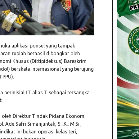
rmuka aplikasi ponsel yang tampak
iaran rupiah berhasil dibongkar oleh
onomi Khusus (Dittipideksus) Bareskrim
udol) berskala internasional yang berujung
TPPU).
a berinisial LT alias T sebagai tersangka
t.
g oleh Direktur Tindak Pidana Ekonomi
. Ade Safri Simanjuntak, S.I.K., M.Si.,
ikat ini bukan operasi kelas teri,