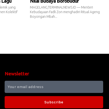
a Lagu
Nilai Budaya Borobudur
emik yang
MAGELANG,TERMINALNEWS.ID — Menteri
en Kolektif
Kebudayaan Fadli Zon menghadiri Ritual Ageng
Boyongan Mbah...
Newsletter
Subscribe