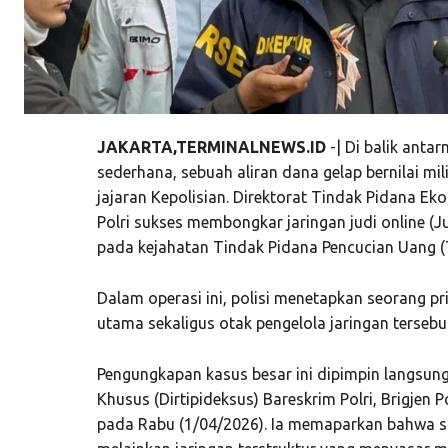
JAKARTA,TERMINALNEWS.ID
-| Di balik anta
sederhana, sebuah aliran dana gelap bernilai mil
jajaran Kepolisian. Direktorat Tindak Pidana Ek
Polri sukses membongkar jaringan judi online (J
pada kejahatan Tindak Pidana Pencucian Uang (
Dalam operasi ini, polisi menetapkan seorang pri
utama sekaligus otak pengelola jaringan tersebu
Pengungkapan kasus besar ini dipimpin langsun
Khusus (Dirtipideksus) Bareskrim Polri, Brigjen Pol
pada Rabu (1/04/2026). Ia memaparkan bahwa sind