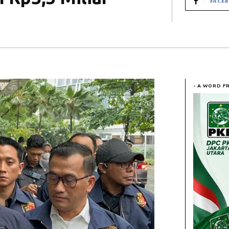
FACE
- A WORD F