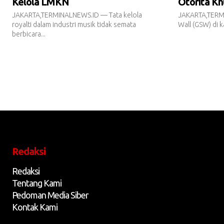
Kelola LMKN
Otorita Kh
JAKARTA,TERMINALNEWS.ID — Tata kelola
JAKARTA,TERM
royalti dalam industri musik tidak semata
Wall (GSW) di k
berbicara...
Redaksi
Redaksi
Tentang Kami
Pedoman Media Siber
Kontak Kami