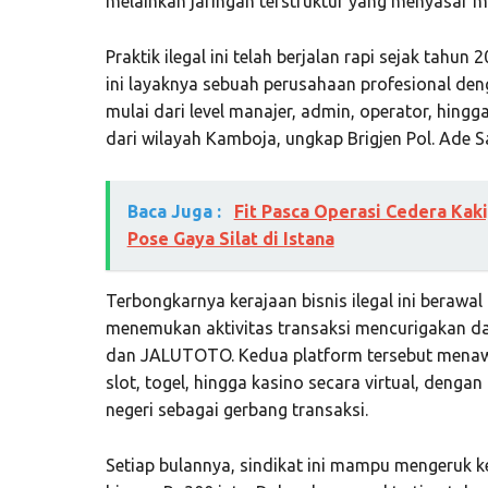
melainkan jaringan terstruktur yang menyasar m
Praktik ilegal ini telah berjalan rapi sejak tahu
ini layaknya sebuah perusahaan profesional de
mulai dari level manajer, admin, operator, hingg
dari wilayah Kamboja, ungkap Brigjen Pol. Ade S
Baca Juga :
Fit Pasca Operasi Cedera Kaki
Pose Gaya Silat di Istana
Terbongkarnya kerajaan bisnis ilegal ini berawal d
menemukan aktivitas transaksi mencurigakan dar
dan JALUTOTO. Kedua platform tersebut menawar
slot, togel, hingga kasino secara virtual, den
negeri sebagai gerbang transaksi.
Setiap bulannya, sindikat ini mampu mengeruk k