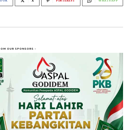
BOOK
X
PINTEREST
WHATSAPP
ROM OUR SPONSORS -