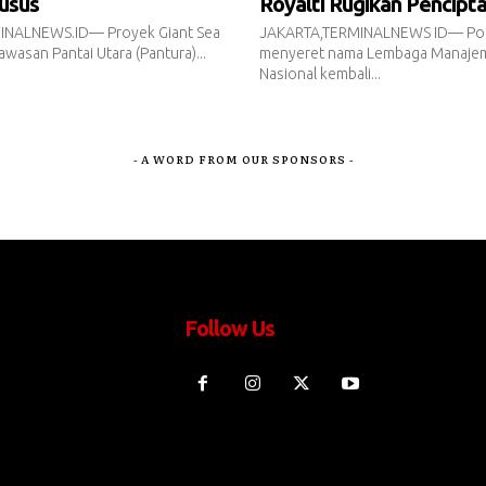
usus
Royalti Rugikan Pencipt
INALNEWS.ID— Proyek Giant Sea
JAKARTA,TERMINALNEWS ID— Pol
awasan Pantai Utara (Pantura)...
menyeret nama Lembaga Manajem
Nasional kembali...
- A WORD FROM OUR SPONSORS -
Follow Us