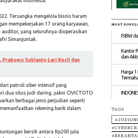
asyarakat Indonesia.
n 2022. Tersangka mengelola bisnis haram
ngan mempekerjakan 17 orang karyawan,
MOST POPUL
a auditor, yang seluruhnya dioperasikan
PJBW dan
afri Simanjuntak.
Kantor P
dan Aktr
, Prabowo Subianto Lari Kecil dan
Harga 1 
Termahal
ari patroli siber intensif yang
i dua situs judi daring, yakni CIVICTOTO
INDONES
kan berbagai jenis perjudian seperti
gan memanfaatkan rekening bank dalam
TAGS
#JUDION
#CYBERCR
euntungan bersih antara Rp200 juta
#BERANTA