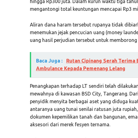
hingga Rp300 juta. Dalam kurun waktu tiga tahun 
mengantongi total keuntungan mencapai Rp3 mil
Aliran dana haram tersebut rupanya tidak dibia
menemukan jejak pencucian uang (money launde
uang hasil perjudian tersebut untuk memborong be
Baca Juga :
Rutan Cipinang Serah Terima 
Ambulance Kepada Pemenang Lelang
Penangkapan terhadap LT sendiri telah dilakuk
mewahnya di kawasan BSD City, Tangerang. Dar
penyidik menyita berbagai aset yang diduga kuat
antaranya uang tunai senilai ratusan juta rupia
dokumen kepemilikan tanah dan bangunan, emas 
aksesori dari merek fesyen ternama.