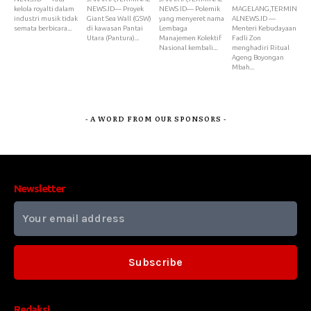
kelola royalti dalam
NEWS.ID— Proyek
NEWS ID— Polemik
MAGELANG,TERMIN
industri musik tidak
Giant Sea Wall (GSW)
yang menyeret nama
ALNEWS.ID —
semata berbicara...
di kawasan Pantai
Lembaga
Menteri Kebudayaan
Utara (Pantura)...
Manajemen Kolektif
Fadli Zon
Nasional kembali...
menghadiri Ritual
Ageng Boyongan
Mbah...
- A WORD FROM OUR SPONSORS -
Newsletter
Subscribe
Redaksi