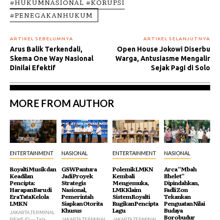
#HUKUMNASIONAL #KORUPSI
#PENEGAKANHUKUM
ARTIKEL SEBELUMNYA
ARTIKEL SELANJUTNYA
Arus Balik Terkendali,
Open House Jokowi Diserbu
Skema One Way Nasional
Warga, Antusiasme Mengalir
Dinilai Efektif
Sejak Pagi di Solo
MORE FROM AUTHOR
ENTERTAINMENT
NASIONAL
ENTERTAINMENT
NASIONAL
Royalti Musik dan
GSW Pantura
Polemik LMKN
Arca “Mbah
Keadilan
Jadi Proyek
Kembali
Bhelet”
Pencipta:
Strategis
Mengemuka,
Dipindahkan,
Harapan Baru di
Nasional,
LMK Klaim
Fadli Zon
Era Tata Kelola
Pemerintah
Sistem Royalti
Tekankan
LMKN
Siapkan Otorita
Rugikan Pencipta
Penguatan Nilai
Khusus
Lagu
Budaya
JAKARTA,TERMINAL
Borobudur
NEWS.ID — Tata
JAKARTA,TERMINAL
JAKARTA,TERMINAL