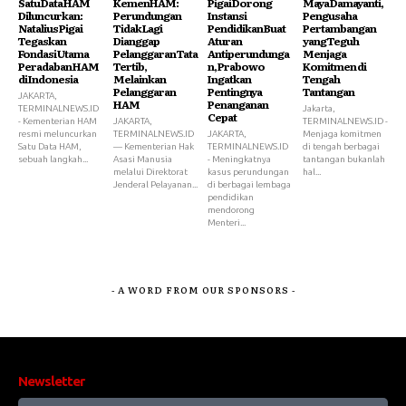
Satu Data HAM
KemenHAM:
Pigai Dorong
Maya Damayanti,
Diluncurkan:
Perundungan
Instansi
Pengusaha
Natalius Pigai
Tidak Lagi
Pendidikan Buat
Pertambangan
Tegaskan
Dianggap
Aturan
yang Teguh
Fondasi Utama
Pelanggaran Tata
Antiperundunga
Menjaga
Peradaban HAM
Tertib,
n, Prabowo
Komitmen di
di Indonesia
Melainkan
Ingatkan
Tengah
Pelanggaran
Pentingnya
Tantangan
JAKARTA,
HAM
Penanganan
TERMINALNEWS.ID
Jakarta,
Cepat
- Kementerian HAM
JAKARTA,
TERMINALNEWS.ID -
resmi meluncurkan
TERMINALNEWS.ID
JAKARTA,
Menjaga komitmen
Satu Data HAM,
— Kementerian Hak
TERMINALNEWS.ID
di tengah berbagai
sebuah langkah...
Asasi Manusia
- Meningkatnya
tantangan bukanlah
melalui Direktorat
kasus perundungan
hal...
Jenderal Pelayanan...
di berbagai lembaga
pendidikan
mendorong
Menteri...
- A WORD FROM OUR SPONSORS -
Newsletter