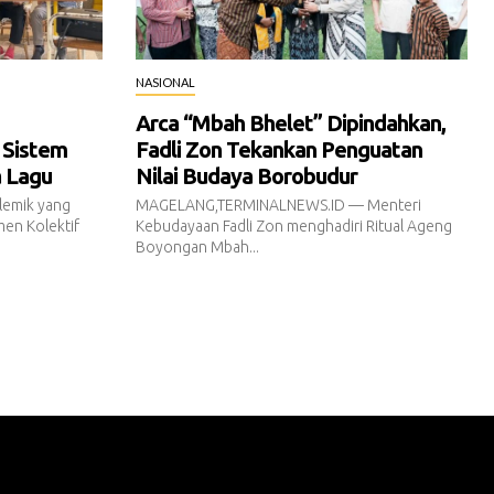
NASIONAL
Arca “Mbah Bhelet” Dipindahkan,
 Sistem
Fadli Zon Tekankan Penguatan
a Lagu
Nilai Budaya Borobudur
emik yang
MAGELANG,TERMINALNEWS.ID — Menteri
en Kolektif
Kebudayaan Fadli Zon menghadiri Ritual Ageng
Boyongan Mbah...