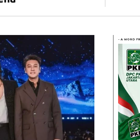
- A WORD F