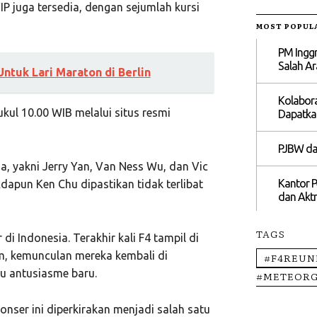
VIP juga tersedia, dengan sejumlah kursi
MOST POPUL
PM Inggr
Salah A
Untuk Lari Maraton di Berlin
Kolabora
ukul 10.00 WIB melalui situs resmi
Dapatka
PJBW dan
a, yakni Jerry Yan, Van Ness Wu, dan Vic
Kantor P
dapun Ken Chu dipastikan tidak terlibat
dan Aktr
TAGS
i Indonesia. Terakhir kali F4 tampil di
m, kemunculan mereka kembali di
#F4REUN
u antusiasme baru.
#METEORG
nser ini diperkirakan menjadi salah satu