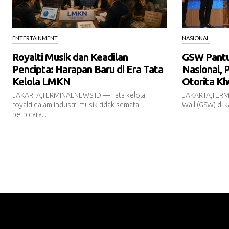
ENTERTAINMENT
NASIONAL
Royalti Musik dan Keadilan
GSW Pantur
Pencipta: Harapan Baru di Era Tata
Nasional, 
Kelola LMKN
Otorita Kh
JAKARTA,TERMINALNEWS.ID — Tata kelola
JAKARTA,TERM
royalti dalam industri musik tidak semata
Wall (GSW) di k
berbicara...