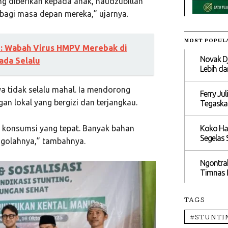
ing diberikan kepada anak, naudzubillah
 bagi masa depan mereka,” ujarnya.
MOST POPUL
: Wabah Virus HMPV Merebak di
Novak Dj
ada Selalu
Lebih dar
 tidak selalu mahal. Ia mendorong
Ferry Ju
an lokal yang bergizi dan terjangkau.
Tegaska
Koko Har
 konsumsi yang tepat. Banyak bahan
Segelas 
ngolahnya,” tambahnya.
Ngontrak
Timnas I
TAGS
#STUNTI