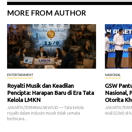
MORE FROM AUTHOR
ENTERTAINMENT
NASIONAL
Royalti Musik dan Keadilan
GSW Pantur
Pencipta: Harapan Baru di Era Tata
Nasional, 
Kelola LMKN
Otorita Kh
JAKARTA,TERMINALNEWS.ID — Tata kelola
JAKARTA,TERM
royalti dalam industri musik tidak semata
Wall (GSW) di k
berbicara...