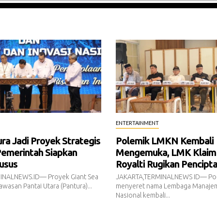
ENTERTAINMENT
a Jadi Proyek Strategis
Polemik LMKN Kembali
Pemerintah Siapkan
Mengemuka, LMK Klaim
usus
Royalti Rugikan Pencipt
INALNEWS.ID— Proyek Giant Sea
JAKARTA,TERMINALNEWS ID— Pol
awasan Pantai Utara (Pantura)...
menyeret nama Lembaga Manajem
Nasional kembali...