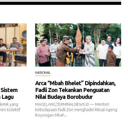
NASIONAL
Arca “Mbah Bhelet” Dipindahkan,
 Sistem
Fadli Zon Tekankan Penguatan
a Lagu
Nilai Budaya Borobudur
emik yang
MAGELANG,TERMINALNEWS.ID — Menteri
en Kolektif
Kebudayaan Fadli Zon menghadiri Ritual Ageng
Boyongan Mbah...