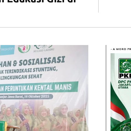
- A WORD F