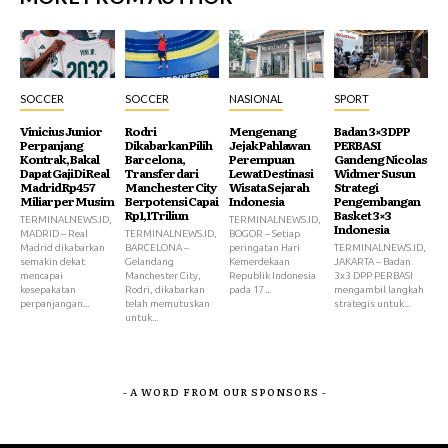
SOCCER
SOCCER
NASIONAL
SPORT
Vinicius Junior
Rodri
Mengenang
Badan 3×3 DPP
Perpanjang
Dikabarkan Pilih
Jejak Pahlawan
PERBASI
Kontrak, Bakal
Barcelona,
Perempuan
Gandeng Nicolas
Dapat Gaji Di Real
Transfer dari
Lewat Destinasi
Widmer Susun
Madrid Rp457
Manchester City
Wisata Sejarah
Strategi
Miliar per Musim
Berpotensi Capai
Indonesia
Pengembangan
Rp1,1 Triliun
Basket 3×3
TERMINALNEWS.ID,
TERMINALNEWS.ID,
Indonesia
MADRID – Real
TERMINALNEWS.ID,
BOGOR – Setiap
Madrid dikabarkan
BARCELONA –
peringatan Hari
TERMINALNEWS.ID,
semakin dekat
Gelandang
Kemerdekaan
JAKARTA – Badan
mencapai
Manchester City,
Republik Indonesia
3x3 DPP PERBASI
kesepakatan
Rodri, dikabarkan
pada 17...
mengambil langkah
perpanjangan...
telah memutuskan
strategis untuk...
untuk...
- A WORD FROM OUR SPONSORS -