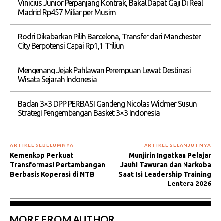
Vinicius Junior Perpanjang Kontrak, Bakal Dapat Gaji Di Real
Madrid Rp457 Miliar per Musim
Rodri Dikabarkan Pilih Barcelona, Transfer dari Manchester
City Berpotensi Capai Rp1,1 Triliun
Mengenang Jejak Pahlawan Perempuan Lewat Destinasi
Wisata Sejarah Indonesia
Badan 3×3 DPP PERBASI Gandeng Nicolas Widmer Susun
Strategi Pengembangan Basket 3×3 Indonesia
ARTIKEL SEBELUMNYA
ARTIKEL SELANJUTNYA
Kemenkop Perkuat
Munjirin Ingatkan Pelajar
Transformasi Pertambangan
Jauhi Tawuran dan Narkoba
Berbasis Koperasi di NTB
Saat Isi Leadership Training
Lentera 2026
MORE FROM AUTHOR