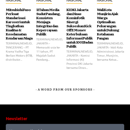
NASIONAL
NASIONAL
NASIONAL
NASIONAL
Mitsubishi Fuso
11 Tahun Media
KI DKI Jakarta
Wali Kota
Perkuat
Sudut Pandang,
dan Dinas
Munjirin Ajak
Standarisasi
Konsisten
Kominfotik
Warga
Karoseri untuk
Menjaga
Sinergi
Optimalkan
Tingkatkan
Integritas dan
Sukseskan Kick
Pekarangan
Kualitas &
Kepercayaan
Off E Monev
untuk Dukung
Keselamatan
Publik
Keterbukaan
Ketahanan
Kendaraan Niaga
Informasi Publik
Pangan
TERMINALNEWS.ID,
untuk 1001 Badan
TERMINALNEWS.ID,
JAKARTA –
TERMINALNEWS.ID,
Publik
TANGERANG – PT
Memasuki usia ke-
JAKARTA - Wali Kota
Krama Yudha Tiga
11 tahun, PT
TERMINALNEWS.ID,
Administrasi Jakarta
Berlian Motors (KTB),
Majalah Sudut
JAKARTA – Komisi
Timur, Munjirin,
distributor...
Pandang...
Informasi (KI)
bersama Ketua...
Provinsi DKI Jakarta
bersama Dinas...
- A WORD FROM OUR SPONSORS -
Newsletter