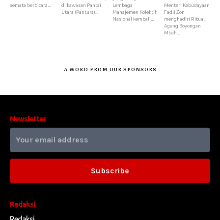
semata berbicara...
di kawasan Pantai
Lembaga
Menteri Kebudayaan
Utara (Pantura)...
Manajemen Kolektif
Fadli Zon
Nasional kembali...
menghadiri Ritual
Ageng Boyongan
Mbah...
- A WORD FROM OUR SPONSORS -
Newsletter
Subscribe
Redaksi
Redaksi