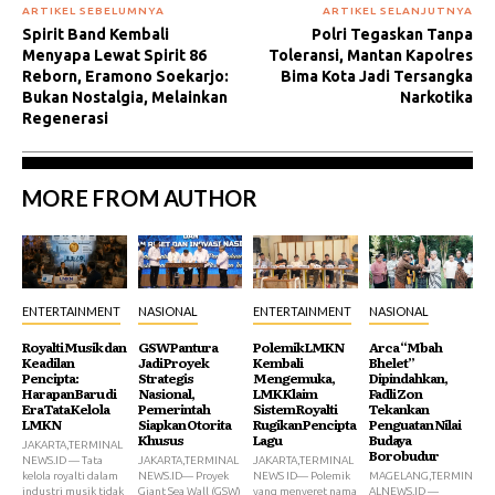
ARTIKEL SEBELUMNYA
ARTIKEL SELANJUTNYA
Spirit Band Kembali
Polri Tegaskan Tanpa
Menyapa Lewat Spirit 86
Toleransi, Mantan Kapolres
Reborn, Eramono Soekarjo:
Bima Kota Jadi Tersangka
Bukan Nostalgia, Melainkan
Narkotika
Regenerasi
MORE FROM AUTHOR
ENTERTAINMENT
NASIONAL
ENTERTAINMENT
NASIONAL
Royalti Musik dan
GSW Pantura
Polemik LMKN
Arca “Mbah
Keadilan
Jadi Proyek
Kembali
Bhelet”
Pencipta:
Strategis
Mengemuka,
Dipindahkan,
Harapan Baru di
Nasional,
LMK Klaim
Fadli Zon
Era Tata Kelola
Pemerintah
Sistem Royalti
Tekankan
LMKN
Siapkan Otorita
Rugikan Pencipta
Penguatan Nilai
Khusus
Lagu
Budaya
JAKARTA,TERMINAL
Borobudur
NEWS.ID — Tata
JAKARTA,TERMINAL
JAKARTA,TERMINAL
kelola royalti dalam
NEWS.ID— Proyek
NEWS ID— Polemik
MAGELANG,TERMIN
industri musik tidak
Giant Sea Wall (GSW)
yang menyeret nama
ALNEWS.ID —