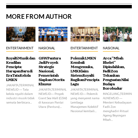
MORE FROM AUTHOR
ENTERTAINMENT
NASIONAL
ENTERTAINMENT
NASIONAL
Royalti Musik dan
GSW Pantura
Polemik LMKN
Arca “Mbah
Keadilan
Jadi Proyek
Kembali
Bhelet”
Pencipta:
Strategis
Mengemuka,
Dipindahkan,
Harapan Baru di
Nasional,
LMK Klaim
Fadli Zon
Era Tata Kelola
Pemerintah
Sistem Royalti
Tekankan
LMKN
Siapkan Otorita
Rugikan Pencipta
Penguatan Nilai
Khusus
Lagu
Budaya
JAKARTA,TERMINAL
Borobudur
NEWS.ID — Tata
JAKARTA,TERMINAL
JAKARTA,TERMINAL
kelola royalti dalam
NEWS.ID— Proyek
NEWS ID— Polemik
MAGELANG,TERMIN
industri musik tidak
Giant Sea Wall (GSW)
yang menyeret nama
ALNEWS.ID —
semata berbicara...
di kawasan Pantai
Lembaga
Menteri Kebudayaan
Utara (Pantura)...
Manajemen Kolektif
Fadli Zon
Nasional kembali...
menghadiri Ritual
Ageng Boyongan
Mbah...