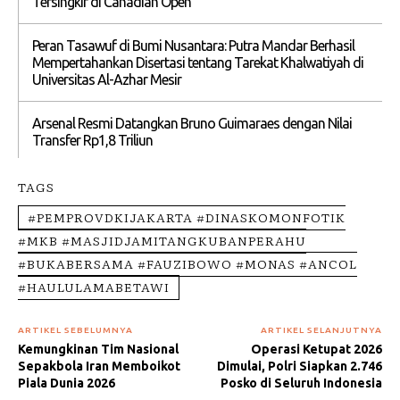
Tersingkir di Canadian Open
Peran Tasawuf di Bumi Nusantara: Putra Mandar Berhasil
Mempertahankan Disertasi tentang Tarekat Khalwatiyah di
Universitas Al-Azhar Mesir
Arsenal Resmi Datangkan Bruno Guimaraes dengan Nilai
Transfer Rp1,8 Triliun
TAGS
#PEMPROVDKIJAKARTA #DINASKOMONFOTIK
#MKB #MASJIDJAMITANGKUBANPERAHU
#BUKABERSAMA #FAUZIBOWO #MONAS #ANCOL
#HAULULAMABETAWI
ARTIKEL SEBELUMNYA
ARTIKEL SELANJUTNYA
Kemungkinan Tim Nasional
Operasi Ketupat 2026
Sepakbola Iran Memboikot
Dimulai, Polri Siapkan 2.746
Piala Dunia 2026
Posko di Seluruh Indonesia