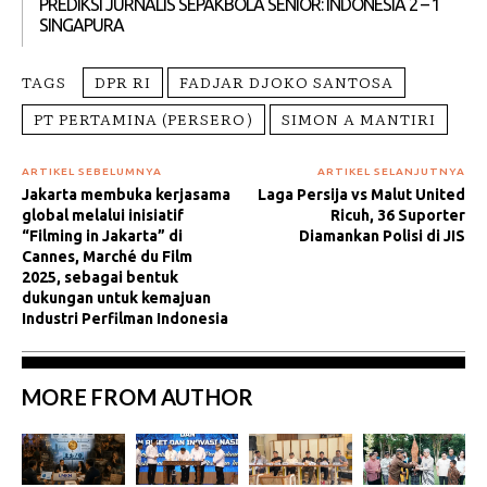
PREDIKSI JURNALIS SEPAKBOLA SENIOR: INDONESIA 2 – 1
SINGAPURA
TAGS
DPR RI
FADJAR DJOKO SANTOSA
PT PERTAMINA (PERSERO)
SIMON A MANTIRI
ARTIKEL SEBELUMNYA
ARTIKEL SELANJUTNYA
Jakarta membuka kerjasama
Laga Persija vs Malut United
global melalui inisiatif
Ricuh, 36 Suporter
“Filming in Jakarta” di
Diamankan Polisi di JIS
Cannes, Marché du Film
2025, sebagai bentuk
dukungan untuk kemajuan
Industri Perfilman Indonesia
MORE FROM AUTHOR