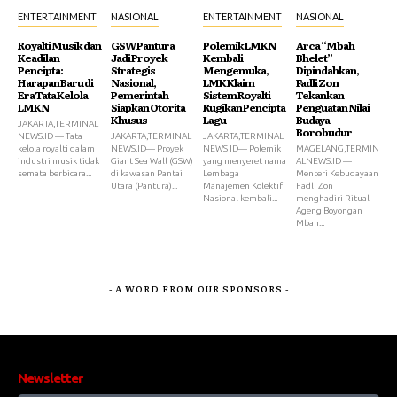
ENTERTAINMENT
NASIONAL
ENTERTAINMENT
NASIONAL
Royalti Musik dan
GSW Pantura
Polemik LMKN
Arca “Mbah
Keadilan
Jadi Proyek
Kembali
Bhelet”
Pencipta:
Strategis
Mengemuka,
Dipindahkan,
Harapan Baru di
Nasional,
LMK Klaim
Fadli Zon
Era Tata Kelola
Pemerintah
Sistem Royalti
Tekankan
LMKN
Siapkan Otorita
Rugikan Pencipta
Penguatan Nilai
Khusus
Lagu
Budaya
JAKARTA,TERMINAL
Borobudur
NEWS.ID — Tata
JAKARTA,TERMINAL
JAKARTA,TERMINAL
kelola royalti dalam
NEWS.ID— Proyek
NEWS ID— Polemik
MAGELANG,TERMIN
industri musik tidak
Giant Sea Wall (GSW)
yang menyeret nama
ALNEWS.ID —
semata berbicara...
di kawasan Pantai
Lembaga
Menteri Kebudayaan
Utara (Pantura)...
Manajemen Kolektif
Fadli Zon
Nasional kembali...
menghadiri Ritual
Ageng Boyongan
Mbah...
- A WORD FROM OUR SPONSORS -
Newsletter