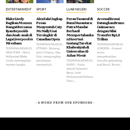
ENTERTAINMENT
SPORT
LUAR NEGERI
SOCCER
Blake Lively
Alex Eala Ungkap
Peran Tasawuf di
Arsenal Resmi
Bagikan Momen
Pesan
Bumi Nusantara:
Datangkan Bruno
Hangat Bersama
Menyentuh Caty
Putra Mandar
Guimaraes
Ryan Reynolds
McNally Usai
Berhasil
dengan Nilai
dan Anak-anak di
Tersingkir di
Mempertahanka
Transfer Rp1,8
Laga Liverpool vs
Canadian Open
n Disertasi
Triliun
Wrexham
tentang Tarekat
TERMINALNEWS.ID,
TERMINALNEWS.ID,
Khalwatiyah di
TERMINALNEWS.ID,
OTTAWA - Bintang
LONDON – Arsenal
Universitas Al-
NEW YORK - Aktris
tenis Filipina, Alex
resmi
Azhar Mesir
Hollywood Blake
Eala, mengungkap
menyelesaikan
Lively membagikan
percakapan
TERMINALNEWS.ID,
transfer gelandang
momen langka...
menyentuh...
KAIRO – Putra
asal Brasil, Bruno...
daerah Sulawesi
Barat, Andi
Muhammad Ridwan
Tahir,...
- A WORD FROM OUR SPONSORS -