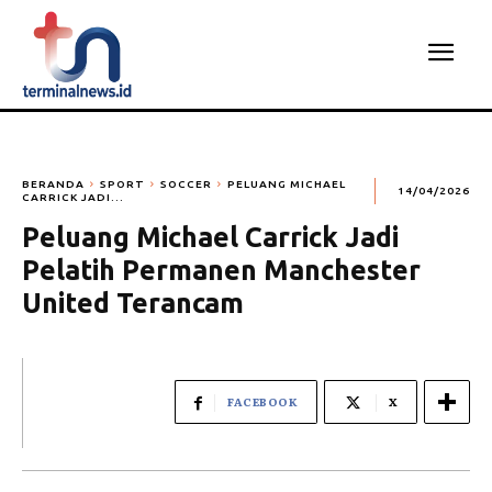
BERANDA
SPORT
SOCCER
PELUANG MICHAEL
14/04/2026
CARRICK JADI...
Peluang Michael Carrick Jadi
Pelatih Permanen Manchester
United Terancam
FACEBOOK
X